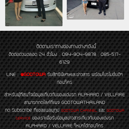
ติดตามเราทางช่องทางต่างๆดังนี้
ติดต่อด่วนตลอด 24 ชั่วโมง : 094-904-9878 , 085-517-
6129
LINE
:
@GODTOWA
รับสิทธิพิเศษและข่าวสาร พร้อมโปรโมชั่นดีๆ
ก่อนใคร
สำหรับผู้ที่สนใจข้อมูลเกี่ยวกับของแต่งรถ ALPHARD / VELLFIRE
สามารถกดไลค์ที่เพจ GODTOWATHAILAND
กด Subscribe ที่แชลแนลยูทูป
และ
GODTOWA CHANNEL
GODTOWA
ของเราเพื่อรับข้อมูลข่าวสารเกี่ยวกับของแต่งรถ
SERVICE
ALPHARD / VELLFIRE ใหม่ๆได้ก่อนใคร