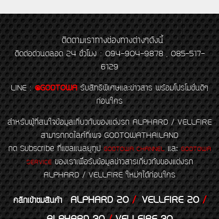
ติดตามเราทางช่องทางต่างๆดังนี้
ติดต่อด่วนตลอด 24 ชั่วโมง : 094-904-9878 , 085-517-
6129
LINE
:
@GODTOWA
รับสิทธิพิเศษและข่าวสาร พร้อมโปรโมชั่นดีๆ
ก่อนใคร
สำหรับผู้ที่สนใจข้อมูลเกี่ยวกับของแต่งรถ ALPHARD / VELLFIRE
สามารถกดไลค์ที่เพจ GODTOWATHAILAND
กด Subscribe ที่แชลแนลยูทูป
และ
GODTOWA CHANNEL
GODTOWA
ของเราเพื่อรับข้อมูลข่าวสารเกี่ยวกับของแต่งรถ
SERVICE
ALPHARD / VELLFIRE ใหม่ๆได้ก่อนใคร
ALPHARD 20
/
VELLFIRE 20
/
คลิกเข้าชมสินค้า