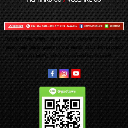
ALPHARD 30
/
VELLFIRE 30
ของเเต่ง Alphard Vellfire Lexus Majesty ของเเต่งรถนำเข้า อุปกรณ์ตกแต่ง
ของแต่ง ชุดล้อ ผู้เชี่ยวชาญเฉพาะทางรถยนต์ อัลพาร์ด เวลไฟร์ นำเข้า ประดับยนต์
TOYOTA ( โตโยต้า ) รถนำเข้า อัลพาร์ด เวลไฟร์ เลกซัส มาเจสตี้
@godtowa