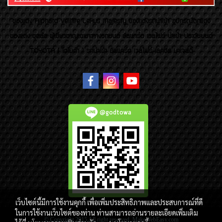
ของเเต่ง Alphard Vellfire Lexus Majesty ของเเต่งรถนำเข้า อุปกรณ์ตกแต่ง
ของแต่ง ชุดล้อ ผู้เชี่ยวชาญเฉพาะทางรถยนต์ อัลพาร์ด เวลไฟร์ นำเข้า ประดับยนต์
TOYOTA ( โตโยต้า ) รถนำเข้า อัลพาร์ด เวลไฟร์ เลกซัส มาเจสตี้
@godtowa
เว็บไซต์นี้มีการใช้งานคุกกี้ เพื่อเพิ่มประสิทธิภาพและประสบการณ์ที่ดี
ในการใช้งานเว็บไซต์ของท่าน ท่านสามารถอ่านรายละเอียดเพิ่มเติม
© Copyright 2015 All right reserved. MakeWebEasy.com