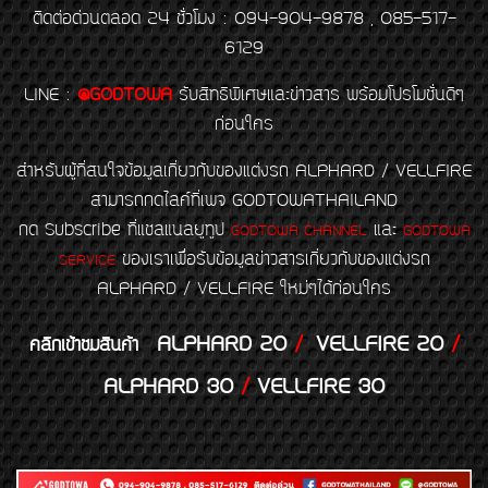
ติดต่อด่วนตลอด 24 ชั่วโมง : 094-904-9878 , 085-517-
6129
LINE
:
@GODTOWA
รับสิทธิพิเศษและข่าวสาร พร้อมโปรโมชั่นดีๆ
ก่อนใคร
สำหรับผู้ที่สนใจข้อมูลเกี่ยวกับของแต่งรถ ALPHARD / VELLFIRE
สามารถกดไลค์ที่เพจ GODTOWATHAILAND
กด Subscribe ที่แชลแนลยูทูป
และ
GODTOWA CHANNEL
GODTOWA
ของเราเพื่อรับข้อมูลข่าวสารเกี่ยวกับของแต่งรถ
SERVICE
ALPHARD / VELLFIRE ใหม่ๆได้ก่อนใคร
ALPHARD 20
/
VELLFIRE 20
/
คลิกเข้าชมสินค้า
ALPHARD 30
/
VELLFIRE 30