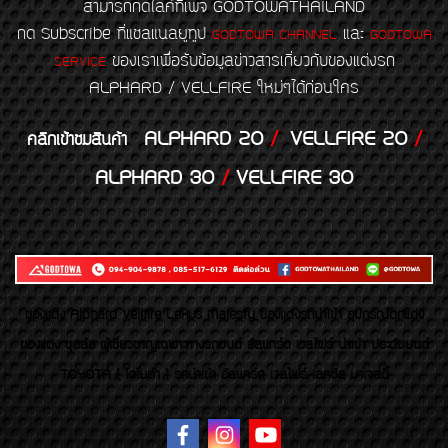
สามารถกดไลค์ที่เพจ GODTOWATHAILAND
กด Subscribe ที่แชลแนลยูทูป
และ
GODTOWA CHANNEL
GODTOWA
ของเราเพื่อรับข้อมูลข่าวสารเกี่ยวกับของแต่งรถ
SERVICE
ALPHARD / VELLFIRE ใหม่ๆได้ก่อนใคร
ALPHARD 20
/
VELLFIRE 20
/
คลิกเข้าชมสินค้า
ALPHARD 30
/
VELLFIRE 30
ของเเต่ง Alphard Vellfire Lexus Majesty ของเเต่งรถนำเข้า อุปกรณ์ตกแต่ง
ของแต่ง ชุดล้อ ผู้เชี่ยวชาญเฉพาะทางรถยนต์ อัลพาร์ด เวลไฟร์ นำเข้า ประดับยนต์
TOYOTA ( โตโยต้า ) รถนำเข้า อัลพาร์ด เวลไฟร์ เลกซัส มาเจสตี้