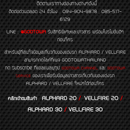
ติดตามเราทางช่องทางต่างๆดังนี้
ติดต่อด่วนตลอด 24 ชั่วโมง : 094-904-9878 , 085-517-
6129
LINE
:
@GODTOWA
รับสิทธิพิเศษและข่าวสาร พร้อมโปรโมชั่นดีๆ
ก่อนใคร
สำหรับผู้ที่สนใจข้อมูลเกี่ยวกับของแต่งรถ ALPHARD / VELLFIRE
สามารถกดไลค์ที่เพจ GODTOWATHAILAND
กด Subscribe ที่แชลแนลยูทูป
และ
GODTOWA CHANNEL
GODTOWA
ของเราเพื่อรับข้อมูลข่าวสารเกี่ยวกับของแต่งรถ
SERVICE
ALPHARD / VELLFIRE ใหม่ๆได้ก่อนใคร
ALPHARD 20
/
VELLFIRE 20
/
คลิกเข้าชมสินค้า
ALPHARD 30
/
VELLFIRE 30