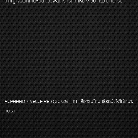
ถ้ากุญแจรีโมทถ่านหมด แล้วจะสตาร์ทรถได้ไหม ? อยากรู้มาดูกันครับ
ALPHARD / VELLFIRE X,SC/ZG,TMT เลือกรุ่นไหน เลือกยังไงให้เหมาะ
กับเรา