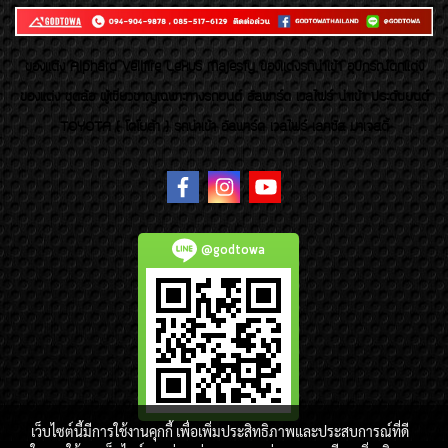
ของเเต่ง Alphard Vellfire Lexus Majesty ของเเต่งรถนำเข้า อุปกรณ์ตกแต่ง
ของแต่ง ชุดล้อ ผู้เชี่ยวชาญเฉพาะทางรถยนต์ อัลพาร์ด เวลไฟร์ นำเข้า ประดับยนต์
TOYOTA ( โตโยต้า ) รถนำเข้า อัลพาร์ด เวลไฟร์ เลกซัส มาเจสตี้
@godtowa
เว็บไซต์นี้มีการใช้งานคุกกี้ เพื่อเพิ่มประสิทธิภาพและประสบการณ์ที่ดี