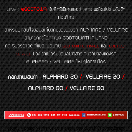
LINE
:
@GODTOWA
รับสิทธิพิเศษและข่าวสาร พร้อมโปรโมชั่นดีๆ
ก่อนใคร
สำหรับผู้ที่สนใจข้อมูลเกี่ยวกับของแต่งรถ ALPHARD / VELLFIRE
สามารถกดไลค์ที่เพจ GODTOWATHAILAND
กด Subscribe ที่แชลแนลยูทูป
และ
GODTOWA CHANNEL
GODTOWA
ของเราเพื่อรับข้อมูลข่าวสารเกี่ยวกับของแต่งรถ
SERVICE
ALPHARD / VELLFIRE ใหม่ๆได้ก่อนใคร
ALPHARD 20
/
VELLFIRE 20
/
คลิกเข้าชมสินค้า
ALPHARD 30
/
VELLFIRE 30
ของเเต่ง Alphard Vellfire Lexus Majesty ของเเต่งรถนำเข้า อุปกรณ์ตกแต่ง