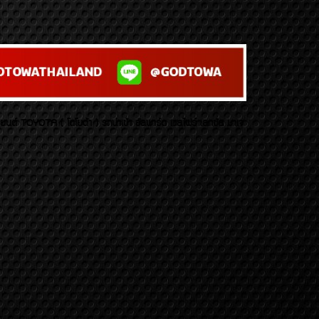
บยนต์ TOYOTA ( โตโยต้า ) รถนำเข้า อัลพาร์ด เวลไฟร์ เลกซัส มาเจ