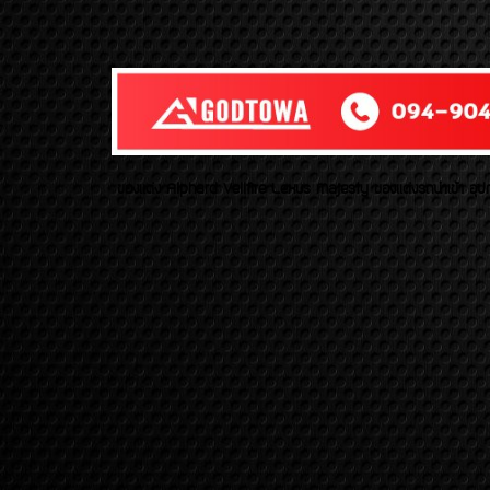
ของเเต่ง Alphard Vellfire Lexus Majesty ของเเต่งรถนำเข้า อุปก