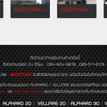
GODTOWA FAMILY MAY 20
GODTOWA FAMILY SEP 20
ติดตามเราทางช่องทางต่างๆดังนี้
ติดต่อด่วนตลอด 24 ชั่วโมง : 094-904-9878 , 085-517-6129
LINE
:
@GODTOWA
รับสิทธิพิเศษและข่าวสาร พร้อมโปรโมชั่นดีๆก่อนใค
้อมูลเกี่ยวกับของแต่งรถ ALPHARD / VELLFIRE สามารถกดไลค์ที่เ
และ
ของเราเพื่อรับข้อมูลข่าวสารเกี่ยวกับขอ
NNEL
GODTOWA SERVICE
ALPHARD 20
/
VELLFIRE 20
/
ALPHARD 30
/
V