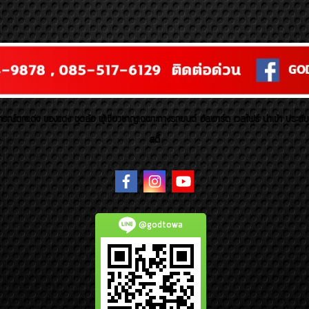
รณ์ตกแต่ง ของแต่ง ชุดล้อ ผู้เชี่ยวชาญเฉพาะทางรถยนต์ อัลพาร์ด เวลไฟร์ นำเข้า ประดั
สตี้
@godtowa