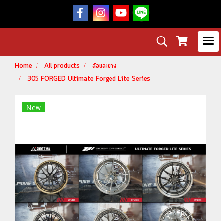
Home
All products
ล้อและยาง
305 FORGED Ultimate Forged Lite Series
New