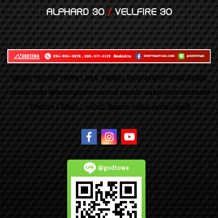
ALPHARD 30
/
VELLFIRE 30
ของเเต่ง Alphard Vellfire Lexus Majesty ของเเต่งรถนำเข้า อุปกรณ์ตกแต่ง
ของแต่ง ชุดล้อ ผู้เชี่ยวชาญเฉพาะทางรถยนต์ อัลพาร์ด เวลไฟร์ นำเข้า ประดับยนต์
TOYOTA ( โตโยต้า ) รถนำเข้า อัลพาร์ด เวลไฟร์ เลกซัส มาเจสตี้
@godtowa