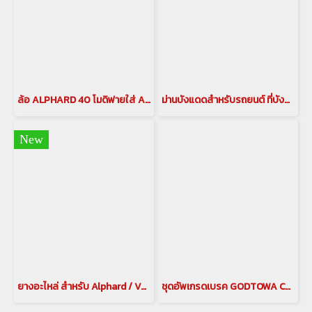
ล้อ ALPHARD 40 โมดิฟายใส่ ALPHARD 30
ม่านบังแดดสำหรับรถยนต์ ที่บังแดดอัลพาร์ด ม่านบังแดดอัลพาร์ด ม่านอัลพาร์ด เวลไฟร์ อลูมิเนียมบังแดด กันแดดอัลพาร์ด เวลไฟร์ ม่านกันยูวี ALPHARD/VELLFIRE(copy)(copy)(copy)(copy)(copy)
New
ยางอะไหล่ สำหรับ Alphard / Vellfire 40
ชุดอัพเกรดเบรค GODTOWA CALIPER BREAK คาลิปเปอร์เบรก ดิสเบรค GODTOWA สำหรับรถยนต์ ALPHARD / VELLFIRE 30 รุ่นปี 2015-2022(copy)(copy)