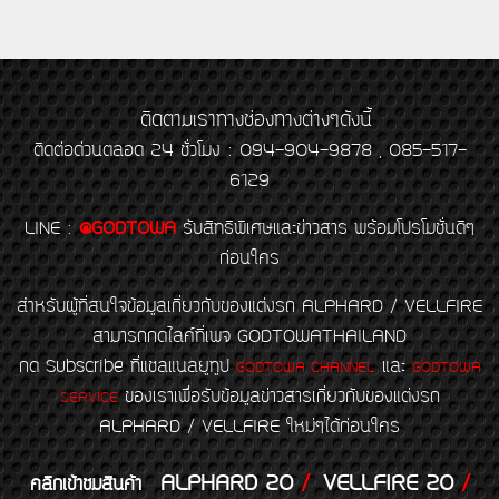
ติดตามเราทางช่องทางต่างๆดังนี้
ติดต่อด่วนตลอด 24 ชั่วโมง : 094-904-9878 , 085-517-
6129
LINE
:
@GODTOWA
รับสิทธิพิเศษและข่าวสาร พร้อมโปรโมชั่นดีๆ
ก่อนใคร
สำหรับผู้ที่สนใจข้อมูลเกี่ยวกับของแต่งรถ ALPHARD / VELLFIRE
สามารถกดไลค์ที่เพจ GODTOWATHAILAND
กด Subscribe ที่แชลแนลยูทูป
และ
GODTOWA CHANNEL
GODTOWA
ของเราเพื่อรับข้อมูลข่าวสารเกี่ยวกับของแต่งรถ
SERVICE
ALPHARD / VELLFIRE ใหม่ๆได้ก่อนใคร
ALPHARD 20
/
VELLFIRE 20
/
คลิกเข้าชมสินค้า