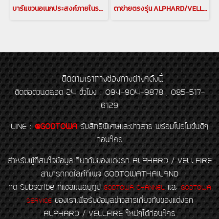
บาร์แขวนอเนกประสงค์ภายในรถ (MULTI BAR) สำหรับรถยนต์ ALPHARD/VELLFIRE รุ่นปี 2015-2021 บาร์แขวนอเนกประสงค์ภายในรถ มัลติบาร์ บาร์แขวานของในรถอัลพาร์ด เวลไฟร์ MULTI BAR ค้ำหลัง ไม้แขวน ที่แขวนของอัลพาร์ด ไม้แขวนเสื้ออัลพาร์ดสำหรับรถยนต์ ALPHARD/VELLFIRE(cop
ตาข่ายตรงรุ่น ALPHARD/VELLFIRE 20 2008-2014 และ ALPHARD/VELLFIRE 30 2015-2021 ตาข่ายเก็บของ พร้อมจุดยึด 6 จุด ตาข่ายกันของตก สำหรับ อัลพาร์ด เวลไฟร์ (ALPHARD/VELLFIRE)(copy)
ติดตามเราทางช่องทางต่างๆดังนี้
ติดต่อด่วนตลอด 24 ชั่วโมง : 094-904-9878 , 085-517-
6129
LINE
:
@GODTOWA
รับสิทธิพิเศษและข่าวสาร พร้อมโปรโมชั่นดีๆ
ก่อนใคร
สำหรับผู้ที่สนใจข้อมูลเกี่ยวกับของแต่งรถ ALPHARD / VELLFIRE
สามารถกดไลค์ที่เพจ GODTOWATHAILAND
กด Subscribe ที่แชลแนลยูทูป
และ
GODTOWA CHANNEL
GODTOWA
ของเราเพื่อรับข้อมูลข่าวสารเกี่ยวกับของแต่งรถ
SERVICE
ALPHARD / VELLFIRE ใหม่ๆได้ก่อนใคร