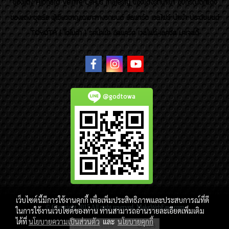
ของเเต่ง Alphard Vellfire Lexus Majesty ของเเต่งรถนำเข้า อุปกรณ์ตกแต่ง
ของแต่ง ชุดล้อ ผู้เชี่ยวชาญเฉพาะทางรถยนต์ อัลพาร์ด เวลไฟร์ นำเข้า ประดับยนต์
TOYOTA ( โตโยต้า ) รถนำเข้า อัลพาร์ด เวลไฟร์ เลกซัส มาเจสตี้
@godtowa
เว็บไซต์นี้มีการใช้งานคุกกี้ เพื่อเพิ่มประสิทธิภาพและประสบการณ์ที่ดี
© Copyright 2015 All right reserved. MakeWebEasy.com
ในการใช้งานเว็บไซต์ของท่าน ท่านสามารถอ่านรายละเอียดเพิ่มเติม
ได้ที่
นโยบายความเป็นส่วนตัว
และ
นโยบายคุกกี้
ผู้เข้าชมวันนี้
6,264