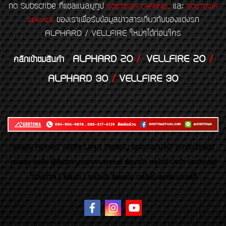
กด Subscribe ที่แชลแนลยูทูป
และ
GODTOWA CHANNEL
GODTOWA
ของเราเพื่อรับข้อมูลข่าวสารเกี่ยวกับของแต่งรถ
SERVICE
ALPHARD / VELLFIRE ใหม่ๆได้ก่อนใคร
ALPHARD 20
/
VELLFIRE 20
/
คลิกเข้าชมสินค้า
ALPHARD 30
/
VELLFIRE 30
ของเเต่ง Alphard Vellfire Lexus Majesty ของเเต่งรถนำเข้า อุปกรณ์ตกแต่ง
ของแต่ง ชุดล้อ ผู้เชี่ยวชาญเฉพาะทางรถยนต์ อัลพาร์ด เวลไฟร์ นำเข้า ประดับยนต์
TOYOTA ( โตโยต้า ) รถนำเข้า อัลพาร์ด เวลไฟร์ เลกซัส มาเจสตี้