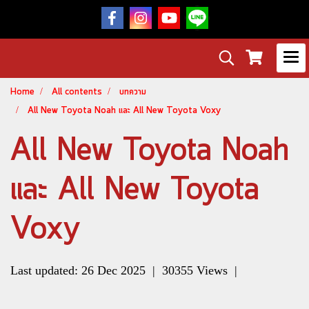
Home
All contents
บทความ
All New Toyota Noah และ All New Toyota Voxy
All New Toyota Noah
และ All New Toyota
Voxy
Last updated: 26 Dec 2025
|
30355 Views
|