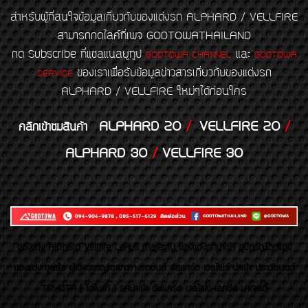
สำหรับผู้ที่สนใจข้อมูลเกี่ยวกับของแต่งรถ ALPHARD / VELLFIRE
สามารถกดไลค์ที่เพจ GODTOWATHAILAND
กด Subscribe ที่แชลแนลยูทูป
และ
GODTOWA CHANNEL
GODTOWA
ของเราเพื่อรับข้อมูลข่าวสารเกี่ยวกับของแต่งรถ
SERVICE
ALPHARD / VELLFIRE ใหม่ๆได้ก่อนใคร
ALPHARD 20
/
VELLFIRE 20
/
คลิกเข้าชมสินค้า
ALPHARD 30
/
VELLFIRE 30
ของเเต่ง Alphard Vellfire Lexus Majesty ของเเต่งรถนำเข้า อุปกรณ์ตกแต่ง
ของแต่ง ชุดล้อ ผู้เชี่ยวชาญเฉพาะทางรถยนต์ อัลพาร์ด เวลไฟร์ นำเข้า ประดับยนต์
TOYOTA ( โตโยต้า ) รถนำเข้า อัลพาร์ด เวลไฟร์ เลกซัส มาเจสตี้