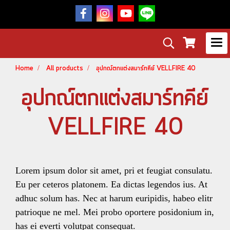
Home
All products
อุปกณ์ตกแต่งสมาร์ทคีย์ VELLFIRE 40
อุปกณ์ตกแต่งสมาร์ทคีย์
VELLFIRE 40
Lorem ipsum dolor sit amet, pri et feugiat consulatu.
Eu per ceteros platonem. Ea dictas legendos ius. At
adhuc solum has. Nec at harum euripidis, habeo elitr
patrioque ne mel. Mei probo oportere posidonium in,
has ei everti volutpat consequat.