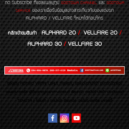
กด Subscribe ที่แชลแนลยูทูป
และ
GODTOWA CHANNEL
GODTOWA
ของเราเพื่อรับข้อมูลข่าวสารเกี่ยวกับของแต่งรถ
SERVICE
ALPHARD / VELLFIRE ใหม่ๆได้ก่อนใคร
ALPHARD 20
/
VELLFIRE 20
/
คลิกเข้าชมสินค้า
ALPHARD 30
/
VELLFIRE 30
ของเเต่ง Alphard Vellfire Lexus Majesty ของเเต่งรถนำเข้า อุปกรณ์ตกแต่ง
ของแต่ง ชุดล้อ ผู้เชี่ยวชาญเฉพาะทางรถยนต์ อัลพาร์ด เวลไฟร์ นำเข้า ประดับยนต์
TOYOTA ( โตโยต้า ) รถนำเข้า อัลพาร์ด เวลไฟร์ เลกซัส มาเจสตี้