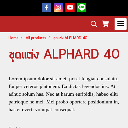
Home
All products
ชุดแต่ง ALPHARD 40
ชุดแต่ง ALPHARD 40
Lorem ipsum dolor sit amet, pri et feugiat consulatu.
Eu per ceteros platonem. Ea dictas legendos ius. At
adhuc solum has. Nec at harum euripidis, habeo elitr
patrioque ne mel. Mei probo oportere posidonium in,
has ei everti volutpat consequat.