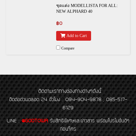
ชุดแต่ง MODELLISTA FOR ALL:
NEW ALPHARD 40
฿0
Add to Cart
Compare
ติดตามเราทางช่องทางต่างๆดังนี้
ติดต่อด่วนตลอด 24 ชั่วโมง : 094-904-9878 , 085-517-
6129
LINE
:
@GODTOWA
รับสิทธิพิเศษและข่าวสาร พร้อมโปรโมชั่นดีๆ
ก่อนใคร