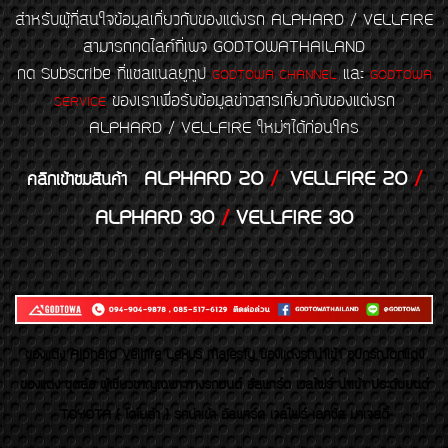
สำหรับผู้ที่สนใจข้อมูลเกี่ยวกับของแต่งรถ ALPHARD / VELLFIRE
สามารถกดไลค์ที่เพจ GODTOWATHAILAND
กด Subscribe ที่แชลแนลยูทูป
และ
GODTOWA CHANNEL
GODTOWA
ของเราเพื่อรับข้อมูลข่าวสารเกี่ยวกับของแต่งรถ
SERVICE
ALPHARD / VELLFIRE ใหม่ๆได้ก่อนใคร
ALPHARD 20
/
VELLFIRE 20
/
คลิกเข้าชมสินค้า
ALPHARD 30
/
VELLFIRE 30
ของเเต่ง Alphard Vellfire Lexus Majesty ของเเต่งรถนำเข้า อุปกรณ์ตกแต่ง
ของแต่ง ชุดล้อ ผู้เชี่ยวชาญเฉพาะทางรถยนต์ อัลพาร์ด เวลไฟร์ นำเข้า ประดับยนต์
TOYOTA ( โตโยต้า ) รถนำเข้า อัลพาร์ด เวลไฟร์ เลกซัส มาเจสตี้