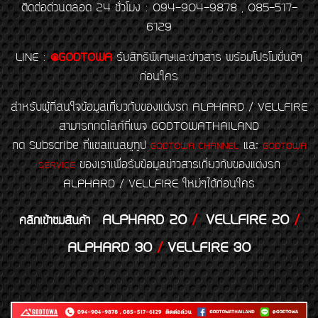
ติดต่อด่วนตลอด 24 ชั่วโมง : 094-904-9878 , 085-517-
6129
LINE
:
@GODTOWA
รับสิทธิพิเศษและข่าวสาร พร้อมโปรโมชั่นดีๆ
ก่อนใคร
สำหรับผู้ที่สนใจข้อมูลเกี่ยวกับของแต่งรถ ALPHARD / VELLFIRE
สามารถกดไลค์ที่เพจ GODTOWATHAILAND
กด Subscribe ที่แชลแนลยูทูป
และ
GODTOWA CHANNEL
GODTOWA
ของเราเพื่อรับข้อมูลข่าวสารเกี่ยวกับของแต่งรถ
SERVICE
ALPHARD / VELLFIRE ใหม่ๆได้ก่อนใคร
ALPHARD 20
/
VELLFIRE 20
/
คลิกเข้าชมสินค้า
ALPHARD 30
/
VELLFIRE 30