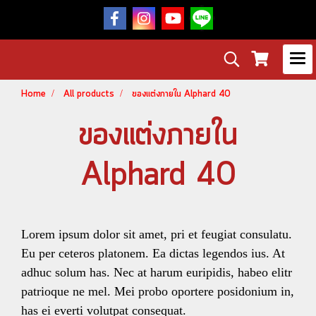
Home
All products
ของแต่งภายใน Alphard 40
ของแต่งภายใน
Alphard 40
Lorem ipsum dolor sit amet, pri et feugiat consulatu.
Eu per ceteros platonem. Ea dictas legendos ius. At
adhuc solum has. Nec at harum euripidis, habeo elitr
patrioque ne mel. Mei probo oportere posidonium in,
has ei everti volutpat consequat.