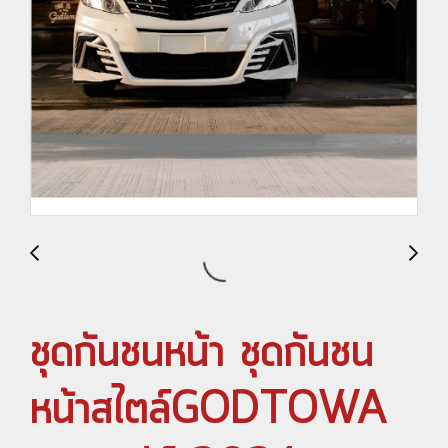
ชุดกันชนหน้า ชุดกันชน
หน้าสไตล์GODTOWA