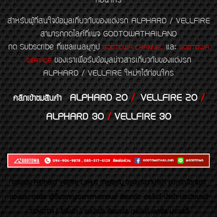
ก่อนใคร
สำหรับผู้ที่สนใจข้อมูลเกี่ยวกับของแต่งรถ ALPHARD / VELLFIRE
สามารถกดไลค์ที่เพจ GODTOWATHAILAND
กด Subscribe ที่แชลแนลยูทูป
และ
GODTOWA CHANNEL
GODTOWA
ของเราเพื่อรับข้อมูลข่าวสารเกี่ยวกับของแต่งรถ
SERVICE
ALPHARD / VELLFIRE ใหม่ๆได้ก่อนใคร
ALPHARD 20
/
VELLFIRE 20
/
คลิกเข้าชมสินค้า
ALPHARD 30
/
VELLFIRE 30
ของเเต่ง Alphard Vellfire Lexus Majesty ของเเต่งรถนำเข้า อุปกรณ์ตกแต่ง
ของแต่ง ชุดล้อ ผู้เชี่ยวชาญเฉพาะทางรถยนต์ อัลพาร์ด เวลไฟร์ นำเข้า ประดับยนต์
TOYOTA ( โตโยต้า ) รถนำเข้า อัลพาร์ด เวลไฟร์ เลกซัส มาเจสตี้