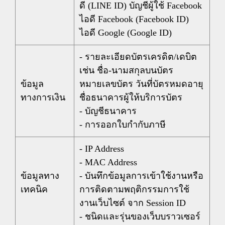
ดี (LINE ID) บัญชีผู้ใช้ Facebook
ไอดี Facebook (Facebook ID)
ไอดี Google (Google ID)
- รายละเอียดบัตรเครดิต/เดบิต
เช่น ชื่อ-นามสกุลบนบัตร
ข้อมูล
หมายเลขบัตร วันที่บัตรหมดอายุ
ทางการเงิน
ชื่อธนาคารผู้ให้บริการบัตร
- บัญชีธนาคาร
- การออกใบกำกับภาษี
- IP Address
- MAC Address
ข้อมูลทาง
- บันทึกข้อมูลการเข้าใช้งานหรือ
เทคนิค
การติดตามพฤติกรรมการใช้
งานเว็บไซต์ จาก Session ID
- ชนิดและรุ่นของเว็บบราวเซอร์