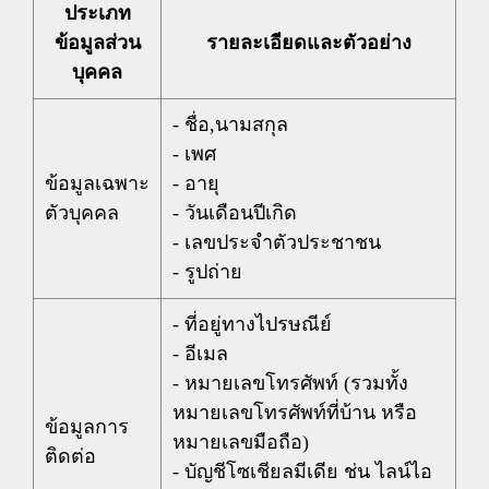
ประเภท
ข้อมูลส่วน
รายละเอียดและตัวอย่าง
บุคคล
- ชื่อ,นามสกุล
- เพศ
ข้อมูลเฉพาะ
- อายุ
ตัวบุคคล
- วันเดือนปีเกิด
- เลขประจำตัวประชาชน
- รูปถ่าย
- ที่อยู่ทางไปรษณีย์
- อีเมล
- หมายเลขโทรศัพท์ (รวมทั้ง
หมายเลขโทรศัพท์ที่บ้าน หรือ
ข้อมูลการ
หมายเลขมือถือ)
ติดต่อ
- บัญชีโซเชียลมีเดีย ช่น ไลน์ไอ