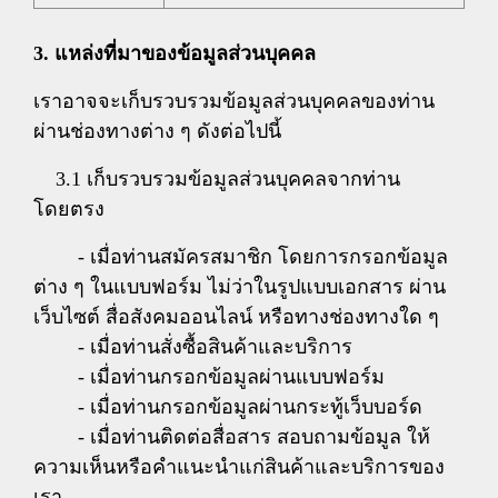
3. แหล่งที่มาของข้อมูลส่วนบุคคล
เราอาจจะเก็บรวบรวมข้อมูลส่วนบุคคลของท่าน
ผ่านช่องทางต่าง ๆ ดังต่อไปนี้
3.1 เก็บรวบรวมข้อมูลส่วนบุคคลจากท่าน
โดยตรง
- เมื่อท่านสมัครสมาชิก โดยการกรอกข้อมูล
ต่าง ๆ ในแบบฟอร์ม ไม่ว่าในรูปแบบเอกสาร ผ่าน
เว็บไซต์ สื่อสังคมออนไลน์ หรือทางช่องทางใด ๆ
- เมื่อท่านสั่งซื้อสินค้าและบริการ
- เมื่อท่านกรอกข้อมูลผ่านแบบฟอร์ม
- เมื่อท่านกรอกข้อมูลผ่านกระทู้เว็บบอร์ด
- เมื่อท่านติดต่อสื่อสาร สอบถามข้อมูล ให้
ความเห็นหรือคำแนะนำแก่สินค้าและบริการของ
เรา