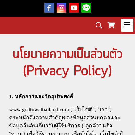
นโยบายความเป็นส่วนตัว
(Privacy Policy)
1. หลักการและวัตถุประสงค์
www.godtowathailand.com ("เว็บไซต์", "เรา")
ตระหนักถึงความสำคัญของข้อมูลส่วนบุคคลและ
ข้อมูลอื่นอันเกี่ยวกับผู้ใช้บริการ ("ลูกค้า" หรือ
"ท่าน") เพื่อให้ท่านสามารถเชื่อมั่นได้ว่าเว็บไซต์ มี