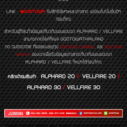
LINE
:
@GODTOWA
รับสิทธิพิเศษและข่าวสาร พร้อมโปรโมชั่นดีๆ
ก่อนใคร
สำหรับผู้ที่สนใจข้อมูลเกี่ยวกับของแต่งรถ ALPHARD / VELLFIRE
สามารถกดไลค์ที่เพจ GODTOWATHAILAND
กด Subscribe ที่แชลแนลยูทูป
และ
GODTOWA CHANNEL
GODTOWA
ของเราเพื่อรับข้อมูลข่าวสารเกี่ยวกับของแต่งรถ
SERVICE
ALPHARD / VELLFIRE ใหม่ๆได้ก่อนใคร
ALPHARD 20
/
VELLFIRE 20
/
คลิกเข้าชมสินค้า
ALPHARD 30
/
VELLFIRE 30
ของเเต่ง Alphard Vellfire Lexus Majesty ของเเต่งรถนำเข้า อุปกรณ์ตกแต่ง