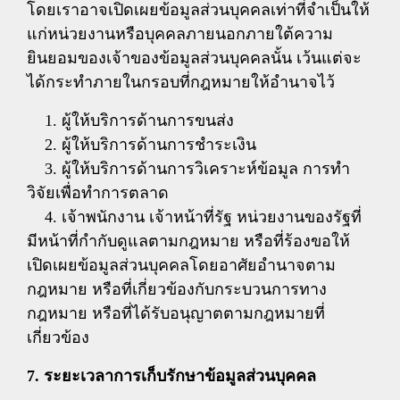
โดยเราอาจเปิดเผยข้อมูลส่วนบุคคลเท่าที่จำเป็นให้
แก่หน่วยงานหรือบุคคลภายนอกภายใต้ความ
ยินยอมของเจ้าของข้อมูลส่วนบุคคลนั้น เว้นแต่จะ
ได้กระทำภายในกรอบที่กฎหมายให้อำนาจไว้
1. ผู้ให้บริการด้านการขนส่ง
2. ผู้ให้บริการด้านการชำระเงิน
3. ผู้ให้บริการด้านการวิเคราะห์ข้อมูล การทำ
วิจัยเพื่อทำการตลาด
4. เจ้าพนักงาน เจ้าหน้าที่รัฐ หน่วยงานของรัฐที่
มีหน้าที่กำกับดูแลตามกฎหมาย หรือที่ร้องขอให้
เปิดเผยข้อมูลส่วนบุคคลโดยอาศัยอำนาจตาม
กฎหมาย หรือที่เกี่ยวข้องกับกระบวนการทาง
กฎหมาย หรือที่ได้รับอนุญาตตามกฎหมายที่
เกี่ยวข้อง
7. ระยะเวลาการเก็บรักษาข้อมูลส่วนบุคคล