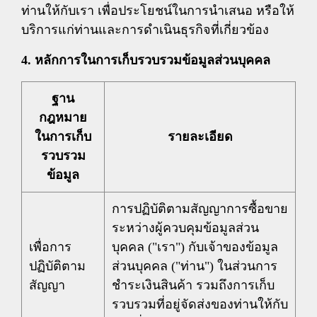
ท่านให้กับเรา เพื่อประโยชน์ในการนำเสนอ หรือให้
บริการแก่ท่านและการดำเนินธุรกิจที่เกี่ยวข้อง
4. หลักการในการเก็บรวบรวมข้อมูลส่วนบุคคล
ฐาน
กฎหมาย
ในการเก็บ
รายละเอียด
รวบรวม
ข้อมูล
การปฏิบัติตามสัญญาการซื้อขาย
ระหว่างผู้ควบคุมข้อมูลส่วน
เพื่อการ
บุคคล ("เรา") กับเจ้าของข้อมูล
ปฏิบัติตาม
ส่วนบุคคล ("ท่าน") ในส่วนการ
สัญญา
ชำระเงินสินค้า รวมถึงการเก็บ
รวบรวมที่อยู่จัดส่งของท่านให้กับ