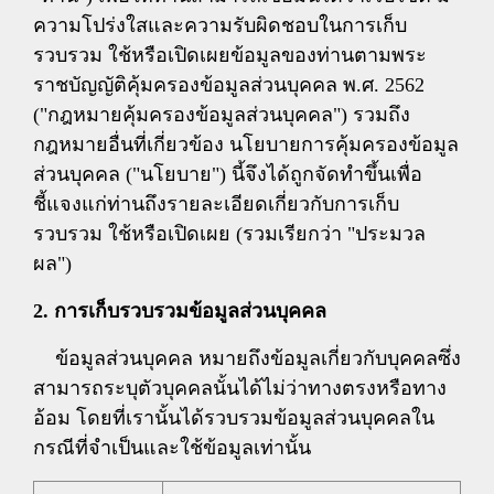
ความโปร่งใสและความรับผิดชอบในการเก็บ
รวบรวม ใช้หรือเปิดเผยข้อมูลของท่านตามพระ
ราชบัญญัติคุ้มครองข้อมูลส่วนบุคคล พ.ศ. 2562
("กฎหมายคุ้มครองข้อมูลส่วนบุคคล") รวมถึง
กฎหมายอื่นที่เกี่ยวข้อง นโยบายการคุ้มครองข้อมูล
ส่วนบุคคล ("นโยบาย") นี้จึงได้ถูกจัดทำขึ้นเพื่อ
ชี้แจงแก่ท่านถึงรายละเอียดเกี่ยวกับการเก็บ
รวบรวม ใช้หรือเปิดเผย (รวมเรียกว่า "ประมวล
ผล")
2. การเก็บรวบรวมข้อมูลส่วนบุคคล
ข้อมูลส่วนบุคคล หมายถึงข้อมูลเกี่ยวกับบุคคลซึ่ง
สามารถระบุตัวบุคคลนั้นได้ไม่ว่าทางตรงหรือทาง
อ้อม โดยที่เรานั้นได้รวบรวมข้อมูลส่วนบุคคลใน
กรณีที่จำเป็นและใช้ข้อมูลเท่านั้น