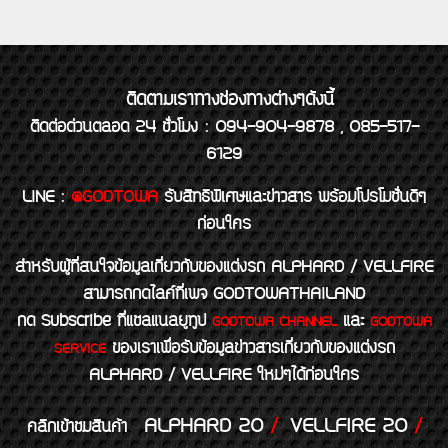
ติดตามเราทางช่องทางต่างๆดังนี้
ติดต่อด่วนตลอด 24 ชั่วโมง : 094-904-9878 , 085-517-
6129
LINE
:
@GODTOWA
รับสิทธิพิเศษและข่าวสาร พร้อมโปรโมชั่นดีๆ
ก่อนใคร
สำหรับผู้ที่สนใจข้อมูลเกี่ยวกับของแต่งรถ ALPHARD / VELLFIRE
สามารถกดไลค์ที่เพจ GODTOWATHAILAND
กด Subscribe ที่แชลแนลยูทูป
และ
GODTOWA CHANNEL
GODTOWA
ของเราเพื่อรับข้อมูลข่าวสารเกี่ยวกับของแต่งรถ
SERVICE
ALPHARD / VELLFIRE ใหม่ๆได้ก่อนใคร
ALPHARD 20
/
VELLFIRE 20
/
คลิกเข้าชมสินค้า