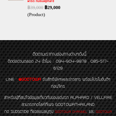
พาร์ด กันชนalphard
฿39,000
฿29,000
(Product)
ติดตามเราทางช่องทางต่างๆดังนี้
ติดต่อด่วนตลอด 24 ชั่วโมง : 094-904-9878 , 085-517-
6129
LINE
:
@GODTOWA
รับสิทธิพิเศษและข่าวสาร พร้อมโปรโมชั่นดีๆ
ก่อนใคร
สำหรับผู้ที่สนใจข้อมูลเกี่ยวกับของแต่งรถ ALPHARD / VELLFIRE
สามารถกดไลค์ที่เพจ GODTOWATHAILAND
กด Subscribe ที่แชลแนลยูทูป
และ
GODTOWA CHANNEL
GODTOWA