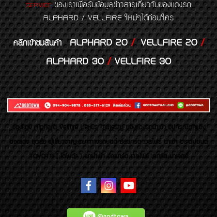
ของเราเพื่อรับข้อมูลข่าวสารเกี่ยวกับของแต่งรถ
SERVICE
ALPHARD / VELLFIRE ใหม่ๆได้ก่อนใคร
ALPHARD 20
/
VELLFIRE 20
/
คลิกเข้าชมสินค้า
ALPHARD 30
/
VELLFIRE 30
ของเเต่ง Alphard Vellfire Lexus Majesty ของเเต่งรถนำเข้า อุปกรณ์ตกแต่ง
ของแต่ง ชุดล้อ ผู้เชี่ยวชาญเฉพาะทางรถยนต์ อัลพาร์ด เวลไฟร์ นำเข้า ประดับยนต์
TOYOTA ( โตโยต้า ) รถนำเข้า อัลพาร์ด เวลไฟร์ เลกซัส มาเจสตี้
@godtowa