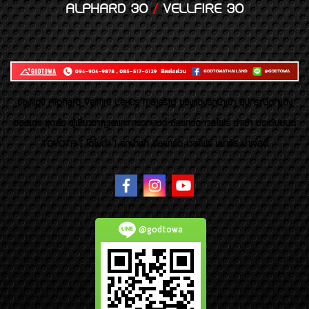
ALPHARD 30
/
VELLFIRE 30
ของเเต่ง Alphard Vellfire Lexus Majesty ของเเต่งรถนำเข้า อุปกรณ์ตกแต่ง
ของแต่ง ชุดล้อ ผู้เชี่ยวชาญเฉพาะทางรถยนต์ อัลพาร์ด เวลไฟร์ นำเข้า ประดับยนต์
TOYOTA ( โตโยต้า ) รถนำเข้า อัลพาร์ด เวลไฟร์ เลกซัส มาเจสตี้
@godtowa