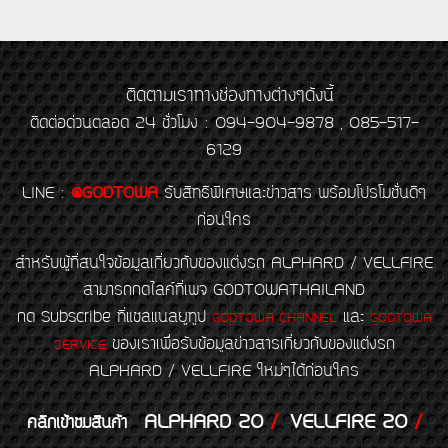
ติดตามเราทางช่องทางต่างๆดังนี้
ติดต่อด่วนตลอด 24 ชั่วโมง : 094-904-9878 , 085-517-
6129
LINE
:
@GODTOWA
รับสิทธิพิเศษและข่าวสาร พร้อมโปรโมชั่นดีๆ
ก่อนใคร
สำหรับผู้ที่สนใจข้อมูลเกี่ยวกับของแต่งรถ ALPHARD / VELLFIRE
สามารถกดไลค์ที่เพจ GODTOWATHAILAND
กด Subscribe ที่แชลแนลยูทูป
และ
GODTOWA CHANNEL
GODTOWA
ของเราเพื่อรับข้อมูลข่าวสารเกี่ยวกับของแต่งรถ
SERVICE
ALPHARD / VELLFIRE ใหม่ๆได้ก่อนใคร
ALPHARD 20
/
VELLFIRE 20
/
คลิกเข้าชมสินค้า