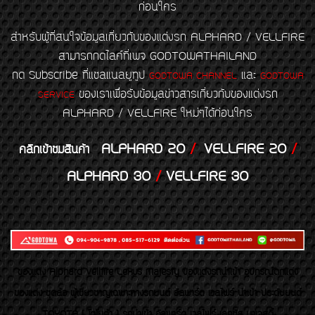
ก่อนใคร
สำหรับผู้ที่สนใจข้อมูลเกี่ยวกับของแต่งรถ ALPHARD / VELLFIRE
สามารถกดไลค์ที่เพจ GODTOWATHAILAND
กด Subscribe ที่แชลแนลยูทูป
และ
GODTOWA CHANNEL
GODTOWA
ของเราเพื่อรับข้อมูลข่าวสารเกี่ยวกับของแต่งรถ
SERVICE
ALPHARD / VELLFIRE ใหม่ๆได้ก่อนใคร
ALPHARD 20
/
VELLFIRE 20
/
คลิกเข้าชมสินค้า
ALPHARD 30
/
VELLFIRE 30
ของเเต่ง Alphard Vellfire Lexus Majesty ของเเต่งรถนำเข้า อุปกรณ์ตกแต่ง
ของแต่ง ชุดล้อ ผู้เชี่ยวชาญเฉพาะทางรถยนต์ อัลพาร์ด เวลไฟร์ นำเข้า ประดับยนต์