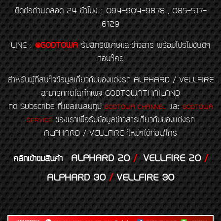
ติดต่อด่วนตลอด 24 ชั่วโมง : 094-904-9878 , 085-517-
6129
LINE
:
@GODTOWA
รับสิทธิพิเศษและข่าวสาร พร้อมโปรโมชั่นดีๆ
ก่อนใคร
สำหรับผู้ที่สนใจข้อมูลเกี่ยวกับของแต่งรถ ALPHARD / VELLFIRE
สามารถกดไลค์ที่เพจ GODTOWATHAILAND
กด Subscribe ที่แชลแนลยูทูป
และ
GODTOWA CHANNEL
GODTOWA
ของเราเพื่อรับข้อมูลข่าวสารเกี่ยวกับของแต่งรถ
SERVICE
ALPHARD / VELLFIRE ใหม่ๆได้ก่อนใคร
ALPHARD 20
/
VELLFIRE 20
/
คลิกเข้าชมสินค้า
ALPHARD 30
/
VELLFIRE 30