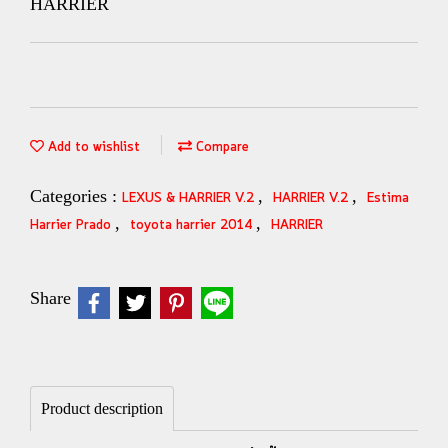
HARRIER
Add to wishlist
Compare
Categories :
,
,
LEXUS & HARRIER V.2
HARRIER V.2
Estima
,
,
Harrier Prado
toyota harrier 2014
HARRIER
Share
Product description