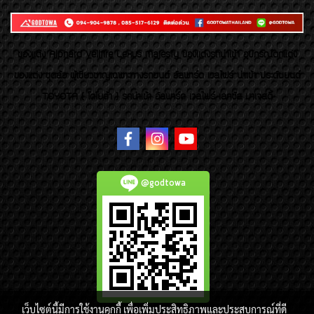
ของเเต่ง Alphard Vellfire Lexus Majesty ของเเต่งรถนำเข้า อุปกรณ์ตกแต่ง
ของแต่ง ชุดล้อ ผู้เชี่ยวชาญเฉพาะทางรถยนต์ อัลพาร์ด เวลไฟร์ นำเข้า ประดับยนต์
TOYOTA ( โตโยต้า ) รถนำเข้า อัลพาร์ด เวลไฟร์ เลกซัส มาเจสตี้
@godtowa
เว็บไซต์นี้มีการใช้งานคุกกี้ เพื่อเพิ่มประสิทธิภาพและประสบการณ์ที่ดี