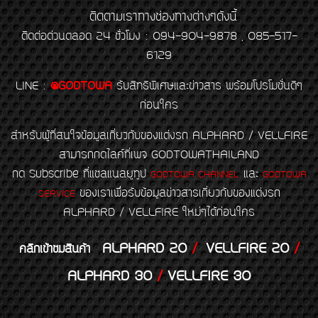
ติดตามเราทางช่องทางต่างๆดังนี้
ติดต่อด่วนตลอด 24 ชั่วโมง : 094-904-9878 , 085-517-
6129
LINE
:
@GODTOWA
รับสิทธิพิเศษและข่าวสาร พร้อมโปรโมชั่นดีๆ
ก่อนใคร
สำหรับผู้ที่สนใจข้อมูลเกี่ยวกับของแต่งรถ ALPHARD / VELLFIRE
สามารถกดไลค์ที่เพจ GODTOWATHAILAND
กด Subscribe ที่แชลแนลยูทูป
และ
GODTOWA CHANNEL
GODTOWA
ของเราเพื่อรับข้อมูลข่าวสารเกี่ยวกับของแต่งรถ
SERVICE
ALPHARD / VELLFIRE ใหม่ๆได้ก่อนใคร
ALPHARD 20
/
VELLFIRE 20
/
คลิกเข้าชมสินค้า
ALPHARD 30
/
VELLFIRE 30