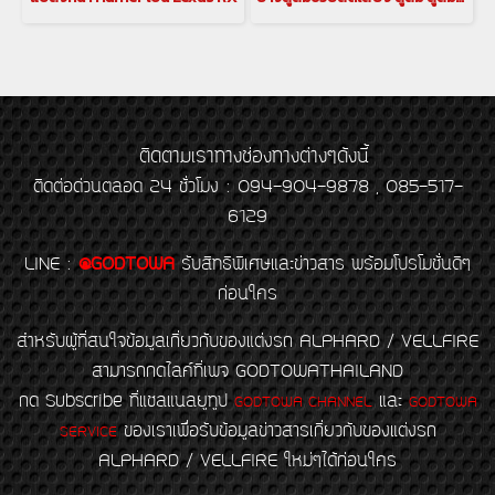
ติดตามเราทางช่องทางต่างๆดังนี้
ติดต่อด่วนตลอด 24 ชั่วโมง : 094-904-9878 , 085-517-
6129
LINE
:
@GODTOWA
รับสิทธิพิเศษและข่าวสาร พร้อมโปรโมชั่นดีๆ
ก่อนใคร
สำหรับผู้ที่สนใจข้อมูลเกี่ยวกับของแต่งรถ ALPHARD / VELLFIRE
สามารถกดไลค์ที่เพจ GODTOWATHAILAND
กด Subscribe ที่แชลแนลยูทูป
และ
GODTOWA CHANNEL
GODTOWA
ของเราเพื่อรับข้อมูลข่าวสารเกี่ยวกับของแต่งรถ
SERVICE
ALPHARD / VELLFIRE ใหม่ๆได้ก่อนใคร