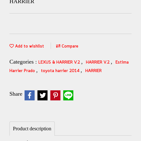
HARRIER
Add to wishlist
Compare
Categories :
,
,
LEXUS & HARRIER V.2
HARRIER V.2
Estima
,
,
Harrier Prado
toyota harrier 2014
HARRIER
Share
Product description