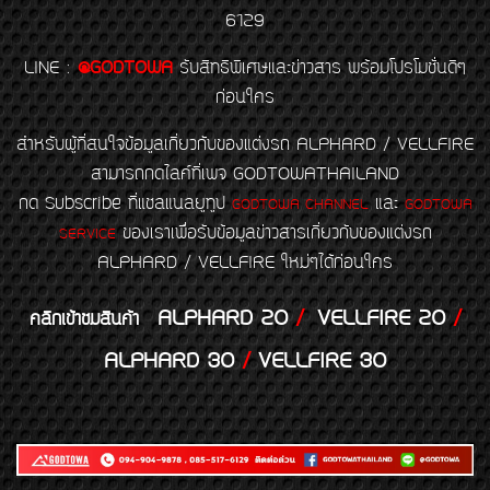
6129
LINE
:
@GODTOWA
รับสิทธิพิเศษและข่าวสาร พร้อมโปรโมชั่นดีๆ
ก่อนใคร
สำหรับผู้ที่สนใจข้อมูลเกี่ยวกับของแต่งรถ ALPHARD / VELLFIRE
สามารถกดไลค์ที่เพจ GODTOWATHAILAND
กด Subscribe ที่แชลแนลยูทูป
และ
GODTOWA CHANNEL
GODTOWA
ของเราเพื่อรับข้อมูลข่าวสารเกี่ยวกับของแต่งรถ
SERVICE
ALPHARD / VELLFIRE ใหม่ๆได้ก่อนใคร
ALPHARD 20
/
VELLFIRE 20
/
คลิกเข้าชมสินค้า
ALPHARD 30
/
VELLFIRE 30