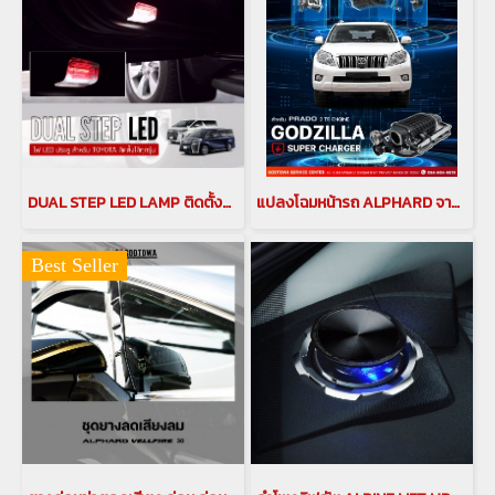
DUAL STEP LED LAMP ติดตั้งกับรถ TOYOTA ได้ทุกรุ่น ไฟแผงประตู ไฟป้องกันการชน ALPHARD VELLFIRE PRADO MAJESTY HARRIER อัลพาร์ด เวลไฟร์ alphard vellfire
แปลงโฉมหน้ารถ ALPHARD จากหน้าปี 2015 เป็น ปี 2021 แปลงหลังอัลพาร์ด แปลงหน้าอัลพาร์ด 2015เป็นอัลพาร์ด 2021 คิ้วอัลพาร์ด คิ้ว Alphard ไฟอัลพาร์ด ของแต่งอัลพาร์ด(copy)(copy)(copy)
Best Seller