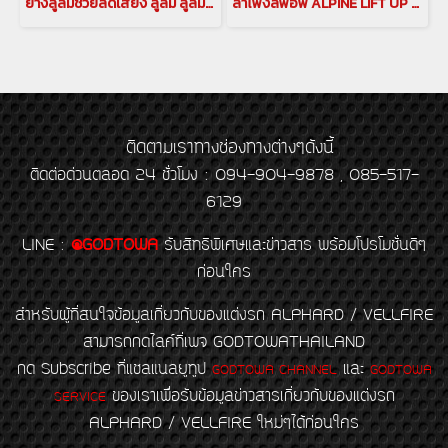
ยางลู่ลมช่วยลดเสียง ลู่ลม ลู่ลมอัลพาร์ด ลู่ลมเวลไฟร์ ลดเสียง อุปกรณลดเสียงรบกวนสำหรับรถอัลพาร์ด เวลไฟร์ กันเสียงลม ลดเสียงรบกวน(copy)
ลำโพงลิฟอัพ ALPINE LIFT UP SPEAKER X3-180S-LUP-LP2 ลำโพงลิฟอัพ ALPINE LIFT UP SPEAKER ลำโพงLIFT UP ลำโพง ALPINE ลำโพงรถนำเข้า อุปกรณ์เเต่งรถนำเข้า ลำโพงprado PRADO SPEAKER ลำโพง pop up เครื่องเสียงติดรถยนต์
ติดตามเราทางช่องทางต่างๆดังนี้
ติดต่อด่วนตลอด 24 ชั่วโมง : 094-904-9878 , 085-517-
6129
LINE
:
@GODTOWA
รับสิทธิพิเศษและข่าวสาร พร้อมโปรโมชั่นดีๆ
ก่อนใคร
สำหรับผู้ที่สนใจข้อมูลเกี่ยวกับของแต่งรถ ALPHARD / VELLFIRE
สามารถกดไลค์ที่เพจ GODTOWATHAILAND
กด Subscribe ที่แชลแนลยูทูป
และ
GODTOWA CHANNEL
GODTOWA
ของเราเพื่อรับข้อมูลข่าวสารเกี่ยวกับของแต่งรถ
SERVICE
ALPHARD / VELLFIRE ใหม่ๆได้ก่อนใคร