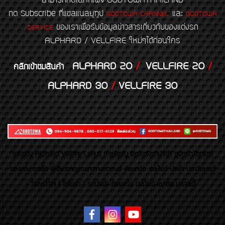
สามารถกดไลค์ที่เพจ GODTOWATHAILAND
กด Subscribe ที่แชลแนลยูทูป
และ
GODTOWA CHANNEL
GODTOWA
ของเราเพื่อรับข้อมูลข่าวสารเกี่ยวกับของแต่งรถ
SERVICE
ALPHARD / VELLFIRE ใหม่ๆได้ก่อนใคร
ALPHARD 20
/
VELLFIRE 20
/
คลิกเข้าชมสินค้า
ALPHARD 30
/
VELLFIRE 30
ของเเต่ง Alphard Vellfire Lexus Majesty ของเเต่งรถนำเข้า อุปกรณ์ตกแต่ง
ของแต่ง ชุดล้อ ผู้เชี่ยวชาญเฉพาะทางรถยนต์ อัลพาร์ด เวลไฟร์ นำเข้า ประดับยนต์
TOYOTA ( โตโยต้า ) รถนำเข้า อัลพาร์ด เวลไฟร์ เลกซัส มาเจสตี้