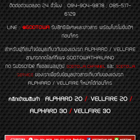
ติดต่อด่วนตลอด 24 ชั่วโมง : 094-904-9878 , 085-517-
6129
LINE
:
@GODTOWA
รับสิทธิพิเศษและข่าวสาร พร้อมโปรโมชั่นดีๆ
ก่อนใคร
สำหรับผู้ที่สนใจข้อมูลเกี่ยวกับของแต่งรถ ALPHARD / VELLFIRE
สามารถกดไลค์ที่เพจ GODTOWATHAILAND
กด Subscribe ที่แชลแนลยูทูป
และ
GODTOWA CHANNEL
GODTOWA
ของเราเพื่อรับข้อมูลข่าวสารเกี่ยวกับของแต่งรถ
SERVICE
ALPHARD / VELLFIRE ใหม่ๆได้ก่อนใคร
ALPHARD 20
/
VELLFIRE 20
/
คลิกเข้าชมสินค้า
ALPHARD 30
/
VELLFIRE 30