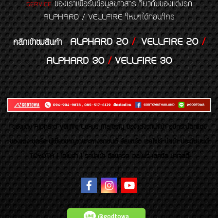
ของเราเพื่อรับข้อมูลข่าวสารเกี่ยวกับของแต่งรถ
SERVICE
ALPHARD / VELLFIRE ใหม่ๆได้ก่อนใคร
ALPHARD 20
/
VELLFIRE 20
/
คลิกเข้าชมสินค้า
ALPHARD 30
/
VELLFIRE 30
ของเเต่ง Alphard Vellfire Lexus Majesty ของเเต่งรถนำเข้า อุปกรณ์ตกแต่ง
ของแต่ง ชุดล้อ ผู้เชี่ยวชาญเฉพาะทางรถยนต์ อัลพาร์ด เวลไฟร์ นำเข้า ประดับยนต์
TOYOTA ( โตโยต้า ) รถนำเข้า อัลพาร์ด เวลไฟร์ เลกซัส มาเจสตี้
@godtowa