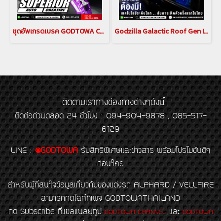
ชุดอัพเกรดเบรค GODTOWA CALIPER BREAK คาลิปเปอร์เบรก ดิสเบรค GODTOWA สำหรับรถยนต์ ALPHARD / VELLFIRE 30 รุ่นปี 2015-2022(copy)(copy)
Godzilla Galactic Roof Gen II หลังคาดาวสำหรับ อัลพาร์ด เวลไฟร์ ALPHARD/VELLFIRE 20 รุ่นปี 2008-2014 , ALPHARD/VELLFIRE 30 รุ่นปี 2015-2023(copy)(copy)
ติดตามเราทางช่องทางต่างๆดังนี้
ติดต่อด่วนตลอด 24 ชั่วโมง : 094-904-9878 , 085-517-
6129
LINE
:
@GODTOWA
รับสิทธิพิเศษและข่าวสาร พร้อมโปรโมชั่นดีๆ
ก่อนใคร
สำหรับผู้ที่สนใจข้อมูลเกี่ยวกับของแต่งรถ ALPHARD / VELLFIRE
สามารถกดไลค์ที่เพจ GODTOWATHAILAND
กด Subscribe ที่แชลแนลยูทูป
และ
GODTOWA CHANNEL
GODTOWA