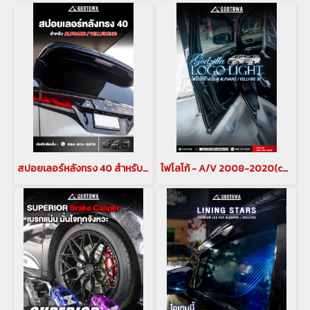
สปอยเลอร์หลังทรง 40 สำหรับ ALPHARD / VELLFIRE 30
ไฟโลโก้ - A/V 2008-2020(copy)(copy)(copy)(copy)