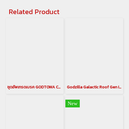
Related Product
ชุดอัพเกรดเบรค GODTOWA CALIPER BREAK คาลิปเปอร์เบรก ดิสเบรค GODTOWA สำหรับรถยนต์ ALPHARD / VELLFIRE 30 รุ่นปี 2015-2022(copy)(copy)
Godzilla Galactic Roof Gen II หลังคาดาวสำหรับ อัลพาร์ด เวลไฟร์ ALPHARD/VELLFIRE 20 รุ่นปี 2008-2014 , ALPHARD/VELLFIRE 30 รุ่นปี 2015-2023(copy)(copy)
New