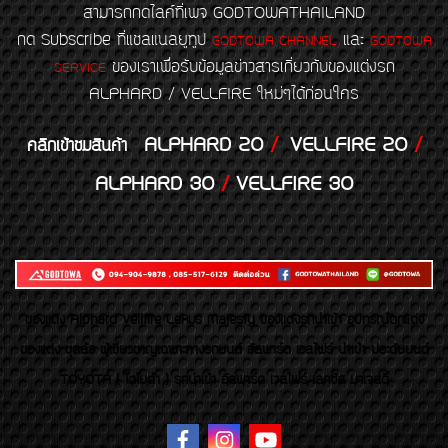
สามารถกดไลค์ที่เพจ GODTOWATHAILAND
กด Subscribe ที่แชลแนลยูทูป
และ
GODTOWA CHANNEL
GODTOWA
ของเราเพื่อรับข้อมูลข่าวสารเกี่ยวกับของแต่งรถ
SERVICE
ALPHARD / VELLFIRE ใหม่ๆได้ก่อนใคร
ALPHARD 20
/
VELLFIRE 20
/
คลิกเข้าชมสินค้า
ALPHARD 30
/
VELLFIRE 30
ของเเต่ง Alphard Vellfire Lexus Majesty ของเเต่งรถนำเข้า อุปกรณ์ตกแต่ง
ของแต่ง ชุดล้อ ผู้เชี่ยวชาญเฉพาะทางรถยนต์ อัลพาร์ด เวลไฟร์ นำเข้า ประดับยนต์
TOYOTA ( โตโยต้า ) รถนำเข้า อัลพาร์ด เวลไฟร์ เลกซัส มาเจสตี้