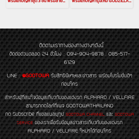
พรมแก้ปัญหาชุด 3 ชิ้น พรมลายตาราง / ลายเสือ 3 ชิ้น พรมแก้ปัญหาสำหรับรถยนต์ ALPHARD / VELLFIRE 30 รุ่นปี 2015-2022(copy)(copy)
พรมแก้ปัญหารุ่นใหม่ GODZILLA MAT พรมalphard พรมVellfire พรมปูพื้นรถยนต์ พรมอัลพาร์ด พรมเวลไฟร์ alphard Floor Mat Vellfire Floor Mat
ติดตามเราทางช่องทางต่างๆดังนี้
ติดต่อด่วนตลอด 24 ชั่วโมง : 094-904-9878 , 085-517-
6129
LINE
:
@GODTOWA
รับสิทธิพิเศษและข่าวสาร พร้อมโปรโมชั่นดีๆ
ก่อนใคร
สำหรับผู้ที่สนใจข้อมูลเกี่ยวกับของแต่งรถ ALPHARD / VELLFIRE
สามารถกดไลค์ที่เพจ GODTOWATHAILAND
กด Subscribe ที่แชลแนลยูทูป
และ
GODTOWA CHANNEL
GODTOWA
ของเราเพื่อรับข้อมูลข่าวสารเกี่ยวกับของแต่งรถ
SERVICE
ALPHARD / VELLFIRE ใหม่ๆได้ก่อนใคร