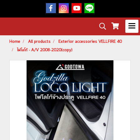
Home
All products
Exterior accessories VELLFIRE 40
ไฟโลโก้ - A/V 2008-2020(copy)