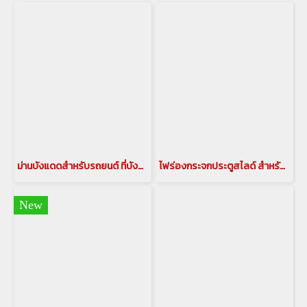
ม่านบังแดดสำหรับรถยนต์ ที่บังแดดอัลพาร์ด ม่านบังแดดอัลพาร์ด ม่านอัลพาร์ด เวลไฟร์ อลูมิเนียมบังแดด กันแดดอัลพาร์ด เวลไฟร์ ม่านกันยูวี ALPHARD/VELLFIRE(copy)(copy)(copy)(copy)(copy)
ไฟร่องกระจกประตูสไลด์ สำหรับรถยนต์ อัลพาร์ด เวลไฟร์ ALPHARD/VELLFIRE 30 รุ่นปี 2015-2021 ไฟข้างประตูสไลด์ติดรถยนต์ แอล อี ดี แบบเส้นติดรถยนต์ ตรงรุ่นสำหรับ ALPHARD VELLFIRE(copy)(copy)
New