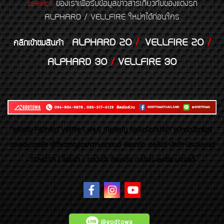
ของเราเพื่อรับข้อมูลข่าวสารเกี่ยวกับของแต่งรถ
SERVICE
ALPHARD / VELLFIRE ใหม่ๆได้ก่อนใคร
ALPHARD 20
/
VELLFIRE 20
/
คลิกเข้าชมสินค้า
ALPHARD 30
/
VELLFIRE 30
ของเเต่ง Alphard Vellfire Lexus Majesty ของเเต่งรถนำเข้า อุปกรณ์ตกแต่ง
ของแต่ง ชุดล้อ ผู้เชี่ยวชาญเฉพาะทางรถยนต์ อัลพาร์ด เวลไฟร์ นำเข้า ประดับยนต์
TOYOTA ( โตโยต้า ) รถนำเข้า อัลพาร์ด เวลไฟร์ เลกซัส มาเจสตี้
@godtowa