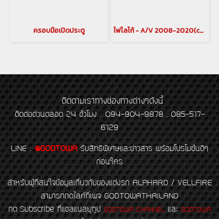
ครอบมือเปิดประตู
ไฟโลโก้ - A/V 2008-2020(copy)(copy)(copy)
ติดตามเราทางช่องทางต่างๆดังนี้
ติดต่อด่วนตลอด 24 ชั่วโมง : 094-904-9878 , 085-517-
6129
LINE
:
@GODTOWA
รับสิทธิพิเศษและข่าวสาร พร้อมโปรโมชั่นดีๆ
ก่อนใคร
สำหรับผู้ที่สนใจข้อมูลเกี่ยวกับของแต่งรถ ALPHARD / VELLFIRE
สามารถกดไลค์ที่เพจ GODTOWATHAILAND
กด Subscribe ที่แชลแนลยูทูป
และ
GODTOWA CHANNEL
GODTOWA