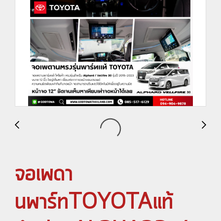
จอเพดา
นพาร์ทTOYOTAแท้