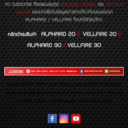
กด Subscribe ที่แชลแนลยูทูป
และ
GODTOWA CHANNEL
GODTOWA
ของเราเพื่อรับข้อมูลข่าวสารเกี่ยวกับของแต่งรถ
SERVICE
ALPHARD / VELLFIRE ใหม่ๆได้ก่อนใคร
ALPHARD 20
/
VELLFIRE 20
/
คลิกเข้าชมสินค้า
ALPHARD 30
/
VELLFIRE 30
ของเเต่ง Alphard Vellfire Lexus Majesty ของเเต่งรถนำเข้า อุปกรณ์ตกแต่ง
ของแต่ง ชุดล้อ ผู้เชี่ยวชาญเฉพาะทางรถยนต์ อัลพาร์ด เวลไฟร์ นำเข้า ประดับยนต์
TOYOTA ( โตโยต้า ) รถนำเข้า อัลพาร์ด เวลไฟร์ เลกซัส มาเจสตี้