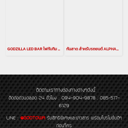
GODZILLA LED BAR ไฟทับทิม สำหรับ VELLFIRE40 ไฟทับทิมแต่ง เวลไฟร์40(copy)(copy)(copy)
กันสาด สำหรับรถยนต์ ALPHARD / VELLFIRE 40 รุ่นปี 2023 ขึ้นไป SIDE DOOR VISOR for allnew ALPHARD / allnew VELLFIRE 40 รุ่นปี 2023(copy)
ติดตามเราทางช่องทางต่างๆดังนี้
ติดต่อด่วนตลอด 24 ชั่วโมง : 094-904-9878 , 085-517-
6129
LINE
:
@GODTOWA
รับสิทธิพิเศษและข่าวสาร พร้อมโปรโมชั่นดีๆ
ก่อนใคร