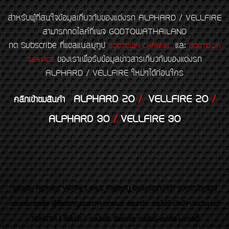
สำหรับผู้ที่สนใจข้อมูลเกี่ยวกับของแต่งรถ ALPHARD / VELLFIRE
สามารถกดไลค์ที่เพจ GODTOWATHAILAND
กด Subscribe ที่แชลแนลยูทูป
และ
GODTOWA CHANNEL
GODTOWA
ของเราเพื่อรับข้อมูลข่าวสารเกี่ยวกับของแต่งรถ
SERVICE
ALPHARD / VELLFIRE ใหม่ๆได้ก่อนใคร
ALPHARD 20
/
VELLFIRE 20
/
คลิกเข้าชมสินค้า
ALPHARD 30
/
VELLFIRE 30
ของเเต่ง Alphard Vellfire Lexus Majesty ของเเต่งรถนำเข้า อุปกรณ์ตกแต่ง
ของแต่ง ชุดล้อ ผู้เชี่ยวชาญเฉพาะทางรถยนต์ อัลพาร์ด เวลไฟร์ นำเข้า ประดับยนต์
TOYOTA ( โตโยต้า ) รถนำเข้า อัลพาร์ด เวลไฟร์ เลกซัส มาเจสตี้