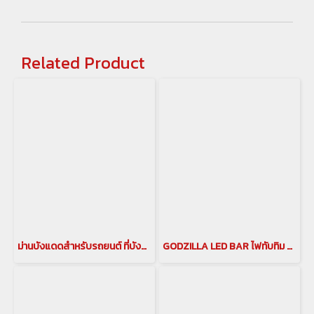
Related Product
ม่านบังแดดสำหรับรถยนต์ ที่บังแดดอัลพาร์ด ม่านบังแดดอัลพาร์ด ม่านอัลพาร์ด เวลไฟร์ อลูมิเนียมบังแดด กันแดดอัลพาร์ด เวลไฟร์ ม่านกันยูวี ALPHARD/VELLFIRE(copy)(copy)(copy)(copy)(copy)
GODZILLA LED BAR ไฟทับทิม สำหรับ VELLFIRE40 ไฟทับทิมแต่ง เวลไฟร์40(copy)(copy)