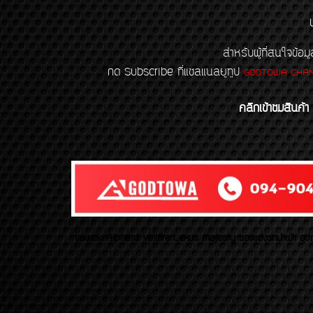
สำหรับผู้ที่สนใจข
กด Subscribe ที่แชลแนลยูทูป
GODTOWA CHA
คลิกเข้าชมสินค้า
ของเเต่ง Alphard Vellfire Lexus Majesty ของเเต่งรถนำเข้า อุปก