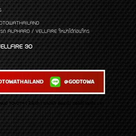
ร
พจ GODTOWATHAILAND
งแต่งรถ ALPHARD / VELLFIRE ใหม่ๆได้ก่อนใคร
ELLFIRE 30
บยนต์ TOYOTA ( โตโยต้า ) รถนำเข้า อัลพาร์ด เวลไฟร์ เลกซัส มาเจ