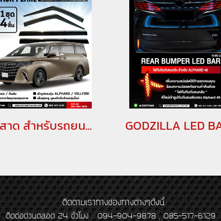
กันสาด สำหรับรถยนต์ ALPHARD / VELLFIRE 40 รุ่นปี 2023 ขึ้นไป SIDE DOOR VISOR for allnew ALPHARD / allnew VELLFIRE 40 รุ่นปี 2023(copy)
ติดตามเราทางช่องทางต่างๆดังนี้
ติดต่อด่วนตลอด 24 ชั่วโมง : 094-904-9878 , 085-517-6129