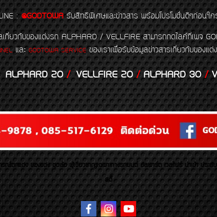
LINE
:
@GODTOWA
รับสิทธิพิเศษและข่าวสาร พร้อมโปรโมชั่นดีๆก่อนใค
้อมูลเกี่ยวกับของแต่งรถ ALPHARD / VELLFIRE สามารถกดไลค์ที่เ
และ
ของเราเพื่อรับข้อมูลข่าวสารเกี่ยวกับขอ
NNEL
GODTOWA SERVICE
ALPHARD 20
/
VELLFIRE 20
/
ALPHARD 30
/
V
รณ์ตกแต่ง ของแต่ง ชุดล้อ ผู้เชี่ยวชาญเฉพาะทางรถยนต์ อัลพาร์ด เวลไฟร์ นำเข้า ประดั
สตี้