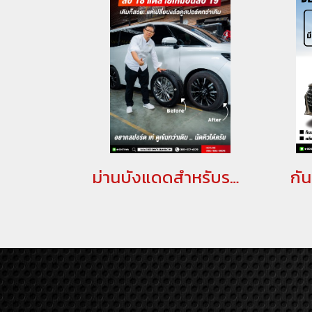
ม่านบังแดดสำหรับรถยนต์ ที่บังแดดอัลพาร์ด ม่านบังแดดอัลพาร์ด ม่านอัลพาร์ด เวลไฟร์ อลูมิเนียมบังแดด กันแดดอัลพาร์ด เวลไฟร์ ม่านกันยูวี ALPHARD/VELLFIRE(copy)(copy)(copy)(copy)(copy)