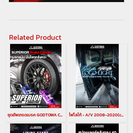
Related Product
ชุดอัพเกรดเบรค GODTOWA CALIPER BREAK คาลิปเปอร์เบรก ดิสเบรค GODTOWA สำหรับรถยนต์ ALPHARD / VELLFIRE 30 รุ่นปี 2015-2022(copy)(copy)
ไฟโลโก้ - A/V 2008-2020(copy)(copy)(copy)(copy)