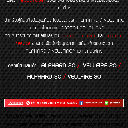
LINE
:
@GODTOWA
รับสิทธิพิเศษและข่าวสาร พร้อมโปรโมชั่นดีๆ
ก่อนใคร
สำหรับผู้ที่สนใจข้อมูลเกี่ยวกับของแต่งรถ ALPHARD / VELLFIRE
สามารถกดไลค์ที่เพจ GODTOWATHAILAND
กด Subscribe ที่แชลแนลยูทูป
และ
GODTOWA CHANNEL
GODTOWA
ของเราเพื่อรับข้อมูลข่าวสารเกี่ยวกับของแต่งรถ
SERVICE
ALPHARD / VELLFIRE ใหม่ๆได้ก่อนใคร
ALPHARD 20
/
VELLFIRE 20
/
คลิกเข้าชมสินค้า
ALPHARD 30
/
VELLFIRE 30
ของเเต่ง Alphard Vellfire Lexus Majesty ของเเต่งรถนำเข้า อุปกรณ์ตกแต่ง
ของแต่ง ชุดล้อ ผู้เชี่ยวชาญเฉพาะทางรถยนต์ อัลพาร์ด เวลไฟร์ นำเข้า ประดับยนต์