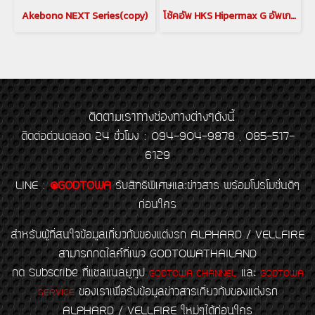
Akebono NEXT Series(copy)
โช้คอัพ HKS Hipermax G อัพเกรดช่วงล่าง LEXUS LM 300 / 350 ชุดอัพเกรดช่วงล่าง LEXUS LM(copy)(copy)(copy)
ติดตามเราทางช่องทางต่างๆดังนี้
ติดต่อด่วนตลอด 24 ชั่วโมง : 094-904-9878 , 085-517-
6129
LINE
:
@GODTOWA
รับสิทธิพิเศษและข่าวสาร พร้อมโปรโมชั่นดีๆ
ก่อนใคร
สำหรับผู้ที่สนใจข้อมูลเกี่ยวกับของแต่งรถ ALPHARD / VELLFIRE
สามารถกดไลค์ที่เพจ GODTOWATHAILAND
กด Subscribe ที่แชลแนลยูทูป
และ
GODTOWA CHANNEL
GODTOWA
ของเราเพื่อรับข้อมูลข่าวสารเกี่ยวกับของแต่งรถ
SERVICE
ALPHARD / VELLFIRE ใหม่ๆได้ก่อนใคร