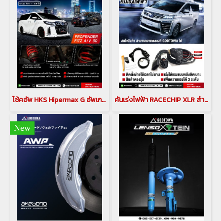
โช้คอัพ HKS Hipermax G อัพเกรดช่วงล่าง LEXUS LM 300 / 350 ชุดอัพเกรดช่วงล่าง LEXUS LM(copy)(copy)
คันเร่งไฟฟ้า RACECHIP XLR สำหรับ กล่องเพิ่มสมรรถนะสำหรับรถยนต์โตโยต้าอัลพาร์ด เวลไฟร์ คันเร่งเรดชิพ ตัวเร่ง คันเร่งไฟฟ้าอัลพาร์ด เวลไฟร์ ตัวเร่งอัลพาร์ด เวลไฟร์(copy)
New