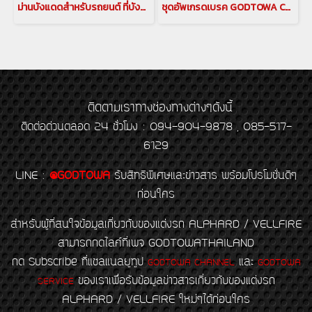
ม่านบังแดดสำหรับรถยนต์ ที่บังแดดอัลพาร์ด ม่านบังแดดอัลพาร์ด ม่านอัลพาร์ด เวลไฟร์ อลูมิเนียมบังแดด กันแดดอัลพาร์ด เวลไฟร์ ม่านกันยูวี ALPHARD/VELLFIRE(copy)(copy)(copy)(copy)(copy)
ชุดอัพเกรดเบรค GODTOWA CALIPER BREAK คาลิปเปอร์เบรก ดิสเบรค GODTOWA สำหรับรถยนต์ ALPHARD / VELLFIRE 30 รุ่นปี 2015-2022(copy)(copy)
ติดตามเราทางช่องทางต่างๆดังนี้
ติดต่อด่วนตลอด 24 ชั่วโมง : 094-904-9878 , 085-517-
6129
LINE
:
@GODTOWA
รับสิทธิพิเศษและข่าวสาร พร้อมโปรโมชั่นดีๆ
ก่อนใคร
สำหรับผู้ที่สนใจข้อมูลเกี่ยวกับของแต่งรถ ALPHARD / VELLFIRE
สามารถกดไลค์ที่เพจ GODTOWATHAILAND
กด Subscribe ที่แชลแนลยูทูป
และ
GODTOWA CHANNEL
GODTOWA
ของเราเพื่อรับข้อมูลข่าวสารเกี่ยวกับของแต่งรถ
SERVICE
ALPHARD / VELLFIRE ใหม่ๆได้ก่อนใคร