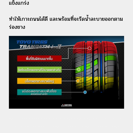
แข็งแกร่ง
ทำให้เกาะถนนได้ดี และพร้อมที่จะรีดน้ำละบายออกตาม
ร่องยาง
#ศูนย์รวมอุปกรณ์แต่งรถ #ร้านแต่งรถ #ร้านซ่อมรถ #ร้านทำรถ #อู่แต่งรถ #อู่ซ่อมรถ #อู่ทำรถ #ของแต่งรถญี่ปุ่น #อะไหล่รถ
ญี่ปุ่น #อุปกรณ์แต่งรถญี่ปุ่น #สินค้านำเข้าจากญี่ปุ่น #ศูนย์รวมอุปกรณ์แต่งรถอัลพาร์ด #ศูนย์รวมอุปกรณ์แต่งรถเวลไฟร์ #ศูนย์รวม