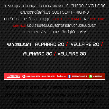
สำหรับผู้ที่สนใจข้อมูลเกี่ยวกับของแต่งรถ ALPHARD / VELLFIRE
สามารถกดไลค์ที่เพจ GODTOWATHAILAND
กด Subscribe ที่แชลแนลยูทูป
และ
GODTOWA CHANNEL
GODTOWA
ของเราเพื่อรับข้อมูลข่าวสารเกี่ยวกับของแต่งรถ
SERVICE
ALPHARD / VELLFIRE ใหม่ๆได้ก่อนใคร
ALPHARD 20
/
VELLFIRE 20
/
คลิกเข้าชมสินค้า
ALPHARD 30
/
VELLFIRE 30
ของเเต่ง Alphard Vellfire Lexus Majesty ของเเต่งรถนำเข้า อุปกรณ์ตกแต่ง
ของแต่ง ชุดล้อ ผู้เชี่ยวชาญเฉพาะทางรถยนต์ อัลพาร์ด เวลไฟร์ นำเข้า ประดับยนต์
TOYOTA ( โตโยต้า ) รถนำเข้า อัลพาร์ด เวลไฟร์ เลกซัส มาเจสตี้