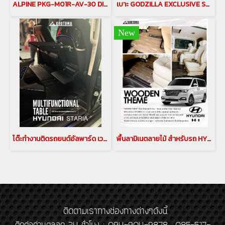
ALPINE PKG-M01R-AV-30 DIGITAL MIROR DIGITAL MIROR ติดรถยนต์ ALPHARD / VELLFIRE 30 รุ่นปี 2015-2021(copy)(copy)(copy)
เบาะ GODZILLA EXCLUSIVE SEAT สำหรับ HYUNDAI STARIA เบาะฮุนได เบาะ Exclusive Lounge hyundai staria(copy)
New
โต๊ะทำงานติดรถยนต์อัลพาร์ด เวลไฟร์ ที่วางอเนกประสงค์ หลังเบาะคู่หน้า สีดำ โต๊ะพับอเนกประสงค์ โต๊ะพับติดหลังเบาะ โต๊ะพับแถวกลาง alphard vellfire seat Alphard Auto Seat Multi-functional Table(copy)(copy)(copy)(copy)
พื้นลามิเนตลายไม้ สำหรับรถ HYUNDAI H1 Laminate floor ฮุนได H1 พื้นลามิเนต ฮุนได
ติดตามเราทางช่องทางต่างๆดังนี้