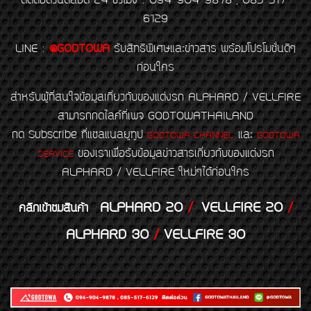
ติดต่อด่วนตลอด 24 ชั่วโมง : 094-904-9878 , 085-517-
6129
LINE
:
@GODTOWA
รับสิทธิพิเศษและข่าวสาร พร้อมโปรโมชั่นดีๆ
ก่อนใคร
สำหรับผู้ที่สนใจข้อมูลเกี่ยวกับของแต่งรถ ALPHARD / VELLFIRE
สามารถกดไลค์ที่เพจ GODTOWATHAILAND
กด Subscribe ที่แชลแนลยูทูป
และ
GODTOWA CHANNEL
GODTOWA
ของเราเพื่อรับข้อมูลข่าวสารเกี่ยวกับของแต่งรถ
SERVICE
ALPHARD / VELLFIRE ใหม่ๆได้ก่อนใคร
ALPHARD 20
/
VELLFIRE 20
/
คลิกเข้าชมสินค้า
ALPHARD 30
/
VELLFIRE 30