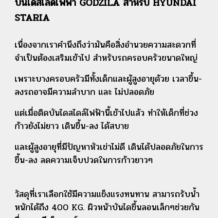
บันไดสไลด์ไฟฟ้า GODZILA สำหรับ HYUNDAI
STARIA
เนื่องจากเราคำนึงถึงว่ามันคือสิ่งอำนวยความสะดวกที่
จำเป็นต้องเสริม
เข้าไป สำหรับรถครอบครัวขนาดใหญ่
เพราะบางครอบครัวมีทั้งเด็กและผู้สูงอายุด้วย
เวลาขึ้น-
ลงรถอาจมีความลำบาก และ ไม่ปลอดภัย
แต่เมื่อติดบันไดสไดล์ไฟฟ้านี้เข้าไปแล้ว ทำให้เด็กที่ช่วง
ก้าวยังไม่ยาว
เดินขึ้น-ลง ได้สบาย
และผู้สูงอายุที่มีปัญหาหัวเข่าไม่ดี เดินได้ปลอดภัยในการ
ขึ้น-ลง
ลดความเจ็บปวดในการก้าวยาวๆ
วัสดุที่เราเลือกใช้มีความแข็งแรงทนทาน สามารถรับน้ำ
หนักได้ถึง 400 KG.
ผิวหน้าบันไดขึ้นลอนเล็กๆช่วยกัน