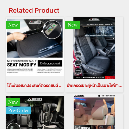
Related Product
New
New
โต๊ะพับอเนกประสงค์ติดรถยนต์ สำหรับ รถยนต์อัลพาร์ด/เวลไฟร์ 2015-2022 โต๊ะทำงานติดรถยนต์อัลพาร์ด เวลไฟร์ ที่วางอเนกประสงค์ หลังเบาะคู่หน้า โต๊ะพับอเนกประสงค์
อัพเกรดเบาะคู่หน้าเป็นเบาะไฟฟ้า สำหรับรถ alphard vellfire(copy)
New
Pre-Order