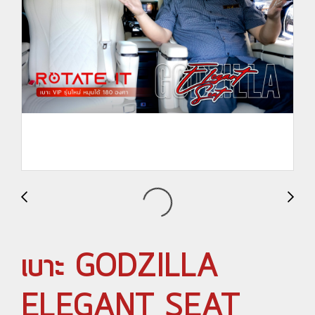
เบาะ GODZILLA
ELEGANT SEAT