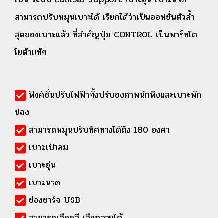
สามารถปรับหมุนเบาะได้ เรียกได้ว่าเป็นออฟชั่นตัวล้ำ
สุดของเบาะแล้ว ที่สำคัญปุ่ม CONTROL เป็นพาร์ทโต
โยต้าแท้ๆ
ฟังค์ชั่นปรับไฟฟ้าทั้งปรับองศาพนักพิงและเบาะพัก
น่อง
สามารถหมุนปรับทิศทางได้ถึง 180 องศา
เบาะเป่าลม
เบาะอุ่น
เบาะนวด
ช่องชาร์จ USB
สามารถเลือกสี เลือกลายได้