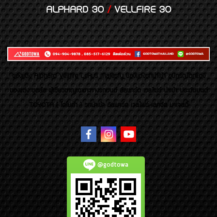
ALPHARD 30
/
VELLFIRE 30
ของเเต่ง Alphard Vellfire Lexus Majesty ของเเต่งรถนำเข้า อุปกรณ์ตกแต่ง
ของแต่ง ชุดล้อ ผู้เชี่ยวชาญเฉพาะทางรถยนต์ อัลพาร์ด เวลไฟร์ นำเข้า ประดับยนต์
TOYOTA ( โตโยต้า ) รถนำเข้า อัลพาร์ด เวลไฟร์ เลกซัส มาเจสตี้
@godtowa