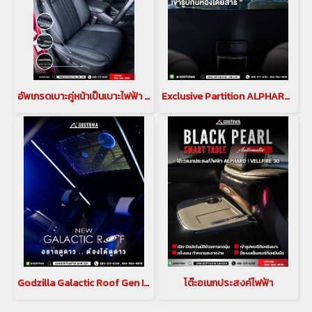
อัพเกรดเบาะคู่หน้าเป็นเบาะไฟฟ้า สำหรับรถ alphard vellfire(copy)
Exclusive Partition ALPHARD VELLFIRD 40 ฉากกั้นห้องโดยสาร อัลพาร์ด เวลไฟร์ 40(copy)(copy)
Godzilla Galactic Roof Gen II หลังคาดาวสำหรับ อัลพาร์ด เวลไฟร์ ALPHARD/VELLFIRE 20 รุ่นปี 2008-2014 , ALPHARD/VELLFIRE 30 รุ่นปี 2015-2023(copy)
โต๊ะอเนกประสงค์ไฟฟ้า