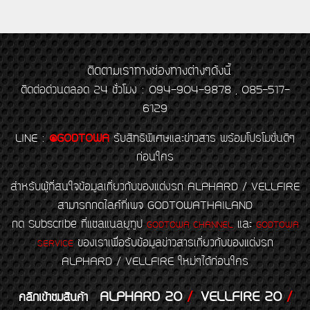
ติดตามเราทางช่องทางต่างๆดังนี้
ติดต่อด่วนตลอด 24 ชั่วโมง : 094-904-9878 , 085-517-
6129
LINE
:
@GODTOWA
รับสิทธิพิเศษและข่าวสาร พร้อมโปรโมชั่นดีๆ
ก่อนใคร
สำหรับผู้ที่สนใจข้อมูลเกี่ยวกับของแต่งรถ ALPHARD / VELLFIRE
สามารถกดไลค์ที่เพจ GODTOWATHAILAND
กด Subscribe ที่แชลแนลยูทูป
และ
GODTOWA CHANNEL
GODTOWA
ของเราเพื่อรับข้อมูลข่าวสารเกี่ยวกับของแต่งรถ
SERVICE
ALPHARD / VELLFIRE ใหม่ๆได้ก่อนใคร
ALPHARD 20
/
VELLFIRE 20
/
คลิกเข้าชมสินค้า