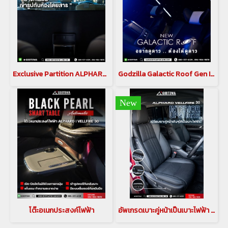
Exclusive Partition ALPHARD VELLFIRD 40 ฉากกั้นห้องโดยสาร อัลพาร์ด เวลไฟร์ 40(copy)(copy)
Godzilla Galactic Roof Gen II หลังคาดาวสำหรับ อัลพาร์ด เวลไฟร์ ALPHARD/VELLFIRE 20 รุ่นปี 2008-2014 , ALPHARD/VELLFIRE 30 รุ่นปี 2015-2023(copy)
New
โต๊ะอเนกประสงค์ไฟฟ้า
อัพเกรดเบาะคู่หน้าเป็นเบาะไฟฟ้า สำหรับรถ alphard vellfire(copy)