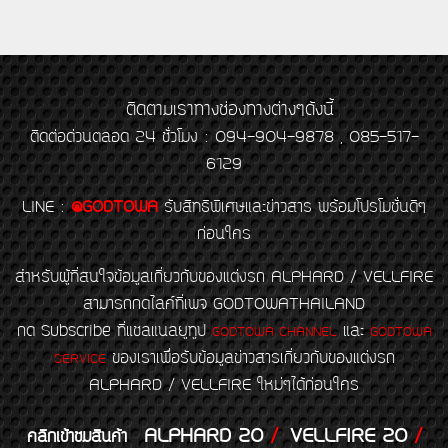
ติดตามเราทางช่องทางต่างๆดังนี้
ติดต่อด่วนตลอด 24 ชั่วโมง : 094-904-9878 , 085-517-
6129
LINE
:
@GODTOWA
รับสิทธิพิเศษและข่าวสาร พร้อมโปรโมชั่นดีๆ
ก่อนใคร
สำหรับผู้ที่สนใจข้อมูลเกี่ยวกับของแต่งรถ ALPHARD / VELLFIRE
สามารถกดไลค์ที่เพจ GODTOWATHAILAND
กด Subscribe ที่แชลแนลยูทูป
และ
GODTOWA CHANNEL
GODTOWA
ของเราเพื่อรับข้อมูลข่าวสารเกี่ยวกับของแต่งรถ
SERVICE
ALPHARD / VELLFIRE ใหม่ๆได้ก่อนใคร
ALPHARD 20
/
VELLFIRE 20
/
คลิกเข้าชมสินค้า