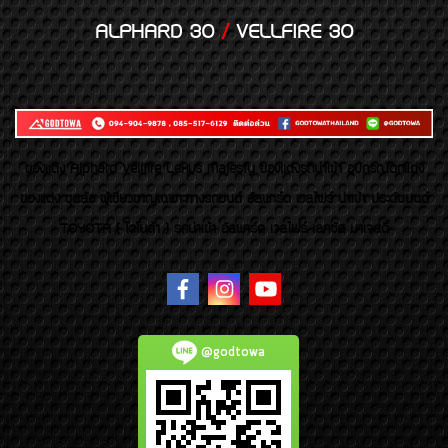
ALPHARD 30
/
VELLFIRE 30
ของเเต่ง Alphard Vellfire Lexus Majesty ของเเต่งรถนำเข้า อุปกรณ์ตกแต่ง
ของแต่ง ชุดล้อ ผู้เชี่ยวชาญเฉพาะทางรถยนต์ อัลพาร์ด เวลไฟร์ นำเข้า ประดับยนต์
TOYOTA ( โตโยต้า ) รถนำเข้า อัลพาร์ด เวลไฟร์ เลกซัส มาเจสตี้
@godtowa