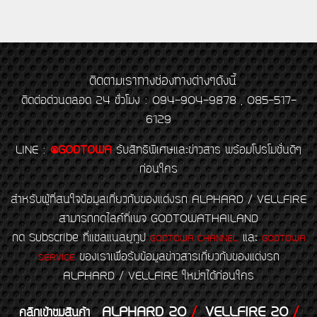
ติดตามเราทางช่องทางต่างๆดังนี้
ติดต่อด่วนตลอด 24 ชั่วโมง : 094-904-9878 , 085-517-
6129
LINE
:
@GODTOWA
รับสิทธิพิเศษและข่าวสาร พร้อมโปรโมชั่นดีๆ
ก่อนใคร
สำหรับผู้ที่สนใจข้อมูลเกี่ยวกับของแต่งรถ ALPHARD / VELLFIRE
สามารถกดไลค์ที่เพจ GODTOWATHAILAND
กด Subscribe ที่แชลแนลยูทูป
และ
GODTOWA CHANNEL
GODTOWA
ของเราเพื่อรับข้อมูลข่าวสารเกี่ยวกับของแต่งรถ
SERVICE
ALPHARD / VELLFIRE ใหม่ๆได้ก่อนใคร
ALPHARD 20
/
VELLFIRE 20
/
คลิกเข้าชมสินค้า