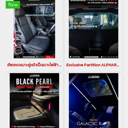
New
อัพเกรดเบาะคู่หน้าเป็นเบาะไฟฟ้า สำหรับรถ alphard vellfire(copy)
Exclusive Partition ALPHARD VELLFIRD 40 ฉากกั้นห้องโดยสาร อัลพาร์ด เวลไฟร์ 40(copy)(copy)