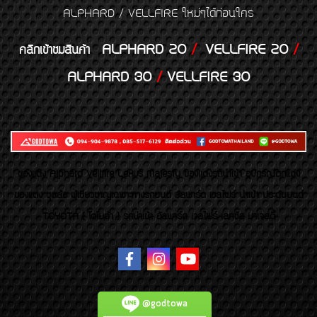
ALPHARD / VELLFIRE ใหม่ๆได้ก่อนใคร
ALPHARD 20
/
VELLFIRE 20
/
คลิกเข้าชมสินค้า
ALPHARD 30
/
VELLFIRE 30
ของเเต่ง Alphard Vellfire Lexus Majesty ของเเต่งรถนำเข้า อุปกรณ์ตกแต่ง
ของแต่ง ชุดล้อ ผู้เชี่ยวชาญเฉพาะทางรถยนต์ อัลพาร์ด เวลไฟร์ นำเข้า ประดับยนต์
TOYOTA ( โตโยต้า ) รถนำเข้า อัลพาร์ด เวลไฟร์ เลกซัส มาเจสตี้
@godtowa