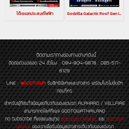
โต๊ะอเนกประสงค์ไฟฟ้า
Godzilla Galactic Roof Gen II หลังคาดาวสำหรับ อัลพาร์ด เวลไฟร์ ALPHARD/VELLFIRE 20 รุ่นปี 2008-2014 , ALPHARD/VELLFIRE 30 รุ่นปี 2015-2023(copy)
ติดตามเราทางช่องทางต่างๆดังนี้
ติดต่อด่วนตลอด 24 ชั่วโมง : 094-904-9878 , 085-517-
6129
LINE
:
@GODTOWA
รับสิทธิพิเศษและข่าวสาร พร้อมโปรโมชั่นดีๆ
ก่อนใคร
สำหรับผู้ที่สนใจข้อมูลเกี่ยวกับของแต่งรถ ALPHARD / VELLFIRE
สามารถกดไลค์ที่เพจ GODTOWATHAILAND
กด Subscribe ที่แชลแนลยูทูป
และ
GODTOWA CHANNEL
GODTOWA
ของเราเพื่อรับข้อมูลข่าวสารเกี่ยวกับของแต่งรถ
SERVICE