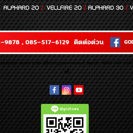
ALPHARD 20
/
VELLFIRE 20
/
ALPHARD 30
/
V
รณ์ตกแต่ง ของแต่ง ชุดล้อ ผู้เชี่ยวชาญเฉพาะทางรถยนต์ อัลพาร์ด เวลไฟร์ นำเข้า ประดั
สตี้
@godtowa