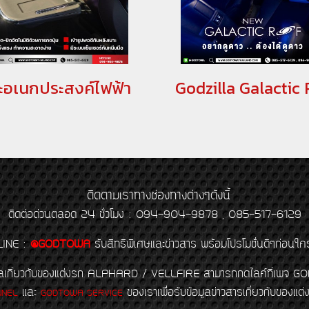
๊ะอเนกประสงค์ไฟฟ้า
ติดตามเราทางช่องทางต่างๆดังนี้
ติดต่อด่วนตลอด 24 ชั่วโมง : 094-904-9878 , 085-517-6129
LINE
:
@GODTOWA
รับสิทธิพิเศษและข่าวสาร พร้อมโปรโมชั่นดีๆก่อนใค
้อมูลเกี่ยวกับของแต่งรถ ALPHARD / VELLFIRE สามารถกดไลค์ที่เ
และ
ของเราเพื่อรับข้อมูลข่าวสารเกี่ยวกับขอ
NNEL
GODTOWA SERVICE