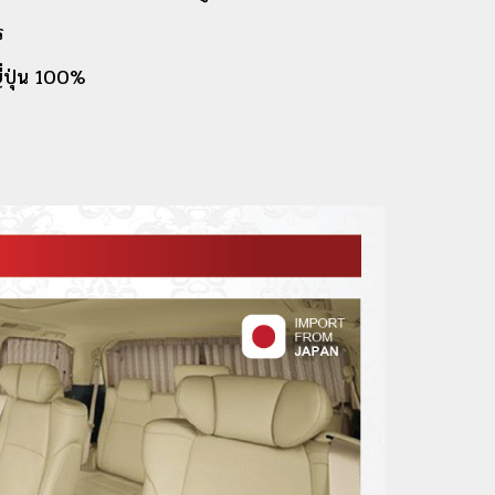
ร
่ปุ่น 100%