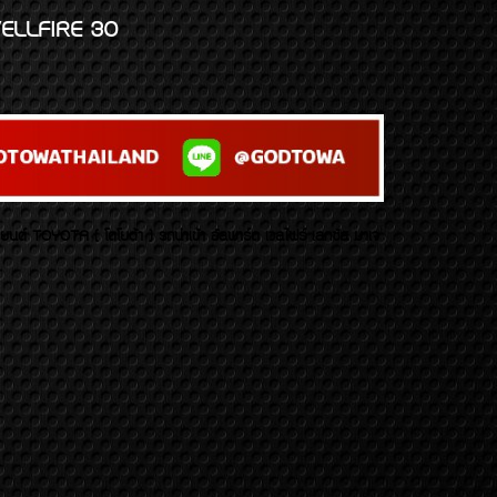
ELLFIRE 30
บยนต์ TOYOTA ( โตโยต้า ) รถนำเข้า อัลพาร์ด เวลไฟร์ เลกซัส มาเจ