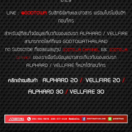
6129
LINE
:
@GODTOWA
รับสิทธิพิเศษและข่าวสาร พร้อมโปรโมชั่นดีๆ
ก่อนใคร
สำหรับผู้ที่สนใจข้อมูลเกี่ยวกับของแต่งรถ ALPHARD / VELLFIRE
สามารถกดไลค์ที่เพจ GODTOWATHAILAND
กด Subscribe ที่แชลแนลยูทูป
และ
GODTOWA CHANNEL
GODTOWA
ของเราเพื่อรับข้อมูลข่าวสารเกี่ยวกับของแต่งรถ
SERVICE
ALPHARD / VELLFIRE ใหม่ๆได้ก่อนใคร
ALPHARD 20
/
VELLFIRE 20
/
คลิกเข้าชมสินค้า
ALPHARD 30
/
VELLFIRE 30