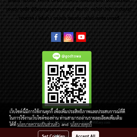
ของเเต่ง Alphard Vellfire Lexus Majesty ของเเต่งรถนำเข้า อุปกรณ์ตกแต่ง
ของแต่ง ชุดล้อ ผู้เชี่ยวชาญเฉพาะทางรถยนต์ อัลพาร์ด เวลไฟร์ นำเข้า ประดับยนต์
TOYOTA ( โตโยต้า ) รถนำเข้า อัลพาร์ด เวลไฟร์ เลกซัส มาเจสตี้
@godtowa
เว็บไซต์นี้มีการใช้งานคุกกี้ เพื่อเพิ่มประสิทธิภาพและประสบการณ์ที่ดี
ในการใช้งานเว็บไซต์ของท่าน ท่านสามารถอ่านรายละเอียดเพิ่มเติม
© Copyright 2015 All right reserved. MakeWebEasy.com
ได้ที่
นโยบายความเป็นส่วนตัว
and
นโยบายคุกกี้
Today's visitor
1,876
Set Cookies
Accept All
Add to Cart