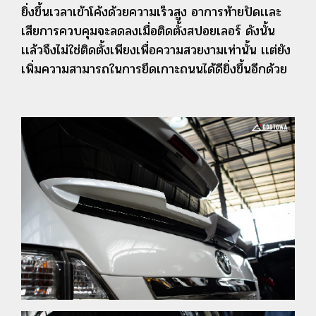
ยิ่งขึ้น
เวลา
เข้าโค้งด้วยความเร็วสูง
อาการท้ายปัด
เเละ
เสีย
การควบคุมจะลดลงเมื่อติดตั้งสปอยเลอร์
ดั
งนั้น
เเล้วจึงไม่ใช่ติดตั้งเพียงเพื่อ
ความสวยงามเท่านั้น
เเต่ยัง
เพิ่มความสามารถในการยึดเกาะถนนได้ดียิ่งขึ้นอีกด้วย