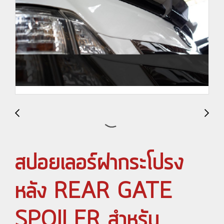
สปอยเลอร์ฝากระโปรง
หลัง REAR GATE
SPOILER สำหรับ