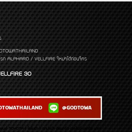
ร
พจ GODTOWATHAILAND
งแต่งรถ ALPHARD / VELLFIRE ใหม่ๆได้ก่อนใคร
ELLFIRE 30
บยนต์ TOYOTA ( โตโยต้า ) รถนำเข้า อัลพาร์ด เวลไฟร์ เลกซัส มาเจ