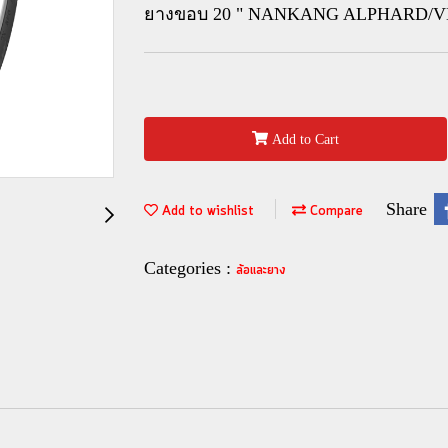
ยางขอบ 20 " NANKANG ALPHARD/VEL
Add to Cart
Share
Add to wishlist
Compare
Categories :
ล้อและยาง