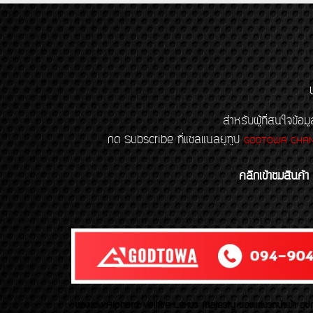
สำหรับผู้ที่สนใจข
กด Subscribe ที่แชลแนลยูทูป
GODTOWA CHA
คลิกเข้าชมสินค้า
ของเเต่ง Alphard Vellfire Lexus Majesty ของเเต่งรถนำเข้า อุปก