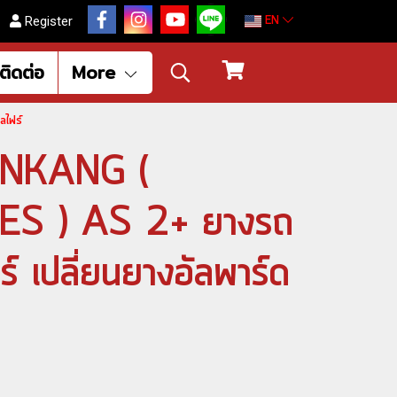
EN
Register
ติดต่อ
More
ลไฟร์
ANKANG (
S ) AS 2+ ยางรถ
ร์ เปลี่ยนยางอัลพาร์ด