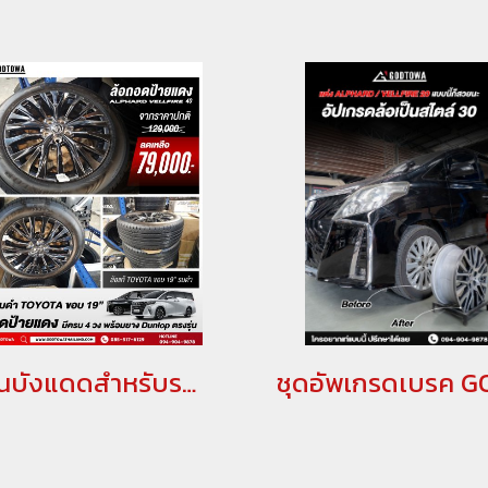
ม่านบังแดดสำหรับรถยนต์ ที่บังแดดอัลพาร์ด ม่านบังแดดอัลพาร์ด ม่านอัลพาร์ด เวลไฟร์ อลูมิเนียมบังแดด กันแดดอัลพาร์ด เวลไฟร์ ม่านกันยูวี ALPHARD/VELLFIRE(copy)(copy)(copy)(copy)(copy)