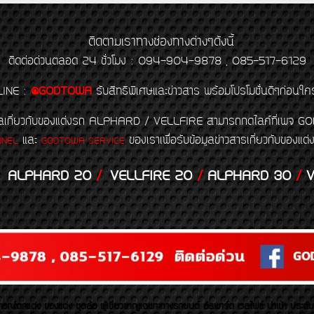
ติดตามเราทางช่องทางต่างๆดังนี้
ติดต่อด่วนตลอด 24 ชั่วโมง : 094-904-9878 , 085-517-6129
LINE
:
@GODTOWA
รับสิทธิพิเศษและข่าวสาร พร้อมโปรโมชั่นดีๆก่อนใค
้อมูลเกี่ยวกับของแต่งรถ ALPHARD / VELLFIRE สามารถกดไลค์ที่เ
และ
ของเราเพื่อรับข้อมูลข่าวสารเกี่ยวกับขอ
NNEL
GODTOWA SERVICE
ALPHARD 20
/
VELLFIRE 20
/
ALPHARD 30
/
V
รณ์ตกแต่ง ของแต่ง ชุดล้อ ผู้เชี่ยวชาญเฉพาะทางรถยนต์ อัลพาร์ด เวลไฟร์ นำเข้า ประดั