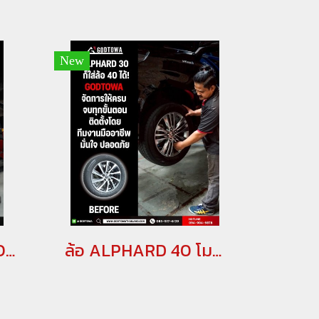
New
ชุดอัพเกรดเบรค GODTOWA CALIPER BREAK คาลิปเปอร์เบรก ดิสเบรค GODTOWA สำหรับรถยนต์ ALPHARD / VELLFIRE 30 รุ่นปี 2015-2022(copy)(copy)
ล้อ ALPHARD 40 โมดิฟายใส่ ALPHARD 30