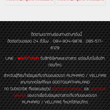
ติดตามเราทางช่องทางต่างๆดังนี้
ติดต่อด่วนตลอด 24 ชั่วโมง : 094-904-9878 , 085-517-
6129
LINE
:
@GODTOWA
รับสิทธิพิเศษและข่าวสาร พร้อมโปรโมชั่นดีๆ
ก่อนใคร
สำหรับผู้ที่สนใจข้อมูลเกี่ยวกับของแต่งรถ ALPHARD / VELLFIRE
สามารถกดไลค์ที่เพจ GODTOWATHAILAND
กด Subscribe ที่แชลแนลยูทูป
และ
GODTOWA CHANNEL
GODTOWA
ของเราเพื่อรับข้อมูลข่าวสารเกี่ยวกับของแต่งรถ
SERVICE
ALPHARD / VELLFIRE ใหม่ๆได้ก่อนใคร