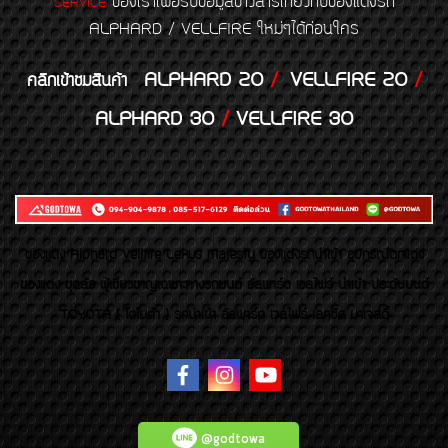
ของเราเพื่อรับข้อมูลข่าวสารเกี่ยวกับของแต่งรถ
SERVICE
ALPHARD / VELLFIRE ใหม่ๆได้ก่อนใคร
ALPHARD 20
/
VELLFIRE 20
/
คลิกเข้าชมสินค้า
ALPHARD 30
/
VELLFIRE 30
ของเเต่ง Alphard Vellfire Lexus Majesty ของเเต่งรถนำเข้า อุปกรณ์ตกแต่ง
ของแต่ง ชุดล้อ ผู้เชี่ยวชาญเฉพาะทางรถยนต์ อัลพาร์ด เวลไฟร์ นำเข้า ประดับยนต์
TOYOTA ( โตโยต้า ) รถนำเข้า อัลพาร์ด เวลไฟร์ เลกซัส มาเจสตี้
@godtowa