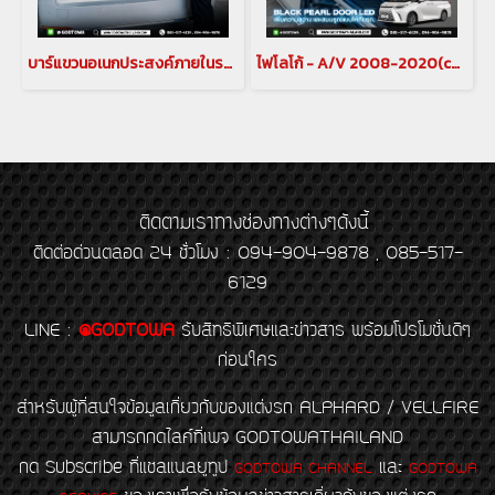
บาร์แขวนอเนกประสงค์ภายในรถ (MULTI BAR) สำหรับรถยนต์ ALPHARD/VELLFIRE รุ่นปี 2015-2021 บาร์แขวนอเนกประสงค์ภายในรถ มัลติบาร์ บาร์แขวานของในรถอัลพาร์ด เวลไฟร์ MULTI BAR ค้ำหลัง ไม้แขวน ที่แขวนของอัลพาร์ด ไม้แขวนเสื้ออัลพาร์ดสำหรับรถยนต์ ALPHARD/VELLFIRE(cop
ไฟโลโก้ - A/V 2008-2020(copy)(copy)(copy)(copy)(copy)
ติดตามเราทางช่องทางต่างๆดังนี้
ติดต่อด่วนตลอด 24 ชั่วโมง : 094-904-9878 , 085-517-
6129
LINE
:
@GODTOWA
รับสิทธิพิเศษและข่าวสาร พร้อมโปรโมชั่นดีๆ
ก่อนใคร
สำหรับผู้ที่สนใจข้อมูลเกี่ยวกับของแต่งรถ ALPHARD / VELLFIRE
สามารถกดไลค์ที่เพจ GODTOWATHAILAND
กด Subscribe ที่แชลแนลยูทูป
และ
GODTOWA CHANNEL
GODTOWA