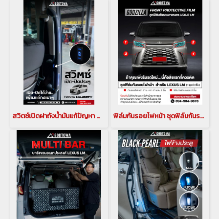
สวิตซ์เปิดฝาถังน้ำมันแก้ปัญหา สำหรับ รถยนต์ ALPHARD / VELLFIRE 30 รุ่นปี 2015-2021(copy)(copy)(copy)
ฟิล์มกันรอยไฟหน้า ชุดฟิล์มกันรอยไฟหน้า GODZILLA Front Protective Film สำหรับ LEXUS LM 2023 ขึ้นไป